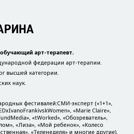
АРИНА
обучающий арт-терапевт.
дународной федерации арт-терапии.
ог высшей категории.
ких наук.
родных фестивалей:СМИ-эксперт («1+1»,
DxIvanoFrankivskWomen», «Marie Claire»,
«KFundMedia», «tWorked», «Обозреватель»,
ом», «Лиза», «Мой ребенок», «Колесо
ственная», «Теленеделя» и многие другие).