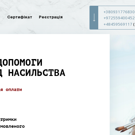
+380931776830
+972559400452
ч
Сертифікат
Реєстрація
+48459569117
ДОПОМОГИ
Д НАСИЛЬСТВА
ля оплати
дтримки
умовленого