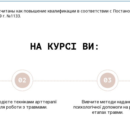
читаны как повышение квалификации в соответствии с Постанов
 г. №1133.
НА КУРСІ ВИ:
дієте техніками арттерапії
Вивчите методи надан
ля роботи з травмами.
психологічної допомоги на 
етапах травми.