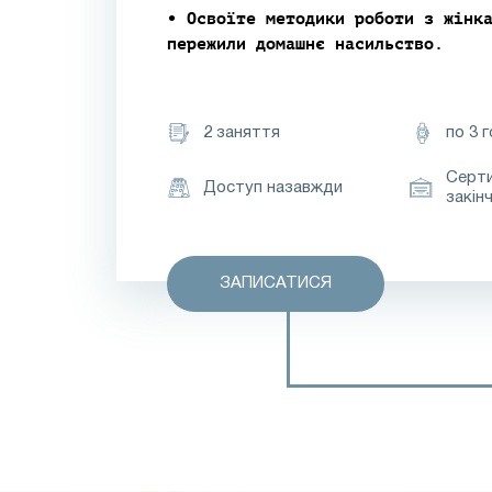
• Освоїте методики роботи з жінк
пережили домашнє насильство.
2 заняття
по 3 
Серт
Доступ назавжди
закін
ЗАПИСАТИСЯ