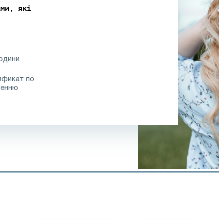
ами, які
години
ификат по
ченню