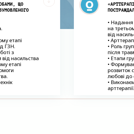
ОБАМИ, ЩО
«АРТТЕРАП
ЗУМОВЛЕНОГО
ПОСТРАЖДА
• Надання
.
на третьо
від насил
ому етапі
• Арттерап
д ГЗН.
• Роль гру
боті з
після трав
 від насильства
• Етапи гр
ому етапі
• Формуван
помоги
розвиток с
тва.
любові до 
ехнік
• Виконаєм
арттерапії