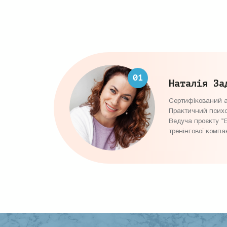
Наталiя За
Сертифікований а
Практичний психол
Ведуча проєкту ”
тренінгової компа