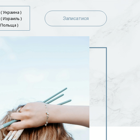
( Украина )
( Израиль )
Записатися
( Польща )