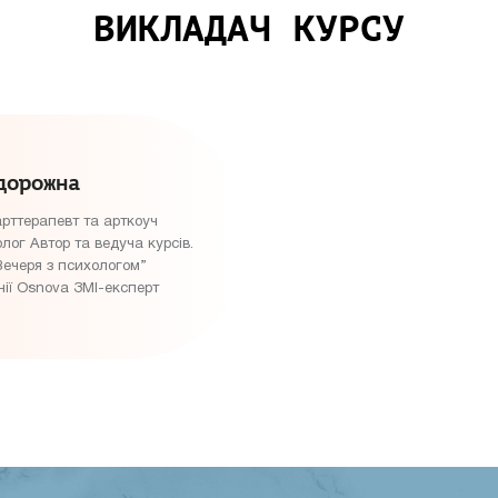
ВИКЛАДАЧ КУРСУ
дорожна
рттерапевт та арткоуч
ог Автор та ведуча курсів.
Вечеря з психологом”
нії Osnova ЗМІ-експерт