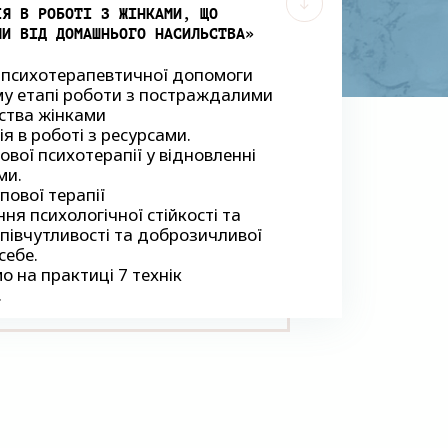
ІЯ В РОБОТІ З ЖІНКАМИ, ЩО
ЛИ ВІД ДОМАШНЬОГО НАСИЛЬСТВА»
 психотерапевтичної допомоги
му етапі роботи з постраждалими
ьства жінками
ія в роботі з ресурсами.
пової психотерапії у відновленні
ми.
упової терапії
ня психологічної стійкості та
півчутливості та доброзичливої
себе.
о на практиці 7 технік
.