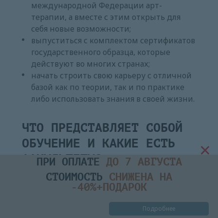
международной Федерации арт-
терапии, а вместе с этим открыть для
себя новые возможности;
выпуститься с комплектом сертификатов
государственного образца, которые
действуют во многих странах;
начать строить свою карьеру с отличной
базой как по теории, так и по практике
либо использовать знания в своей жизни.
ЧТО ПРЕДСТАВЛЯЕТ СОБОЙ
×
ОБУЧЕНИЕ И КАКИЕ ЕСТЬ
ФАКУЛЬТЕТЫ?
ПРИ ОПЛАТЕ
ДО 7 АВГУСТА
СТОИМОСТЬ
СНИЖЕНА НА
-40%+ПОДАРОК
Факультет — это набор курсов по какой-то
одной теме. Курсы подобраны так, чтобы
Подробнее
дать максимально полные и качественные