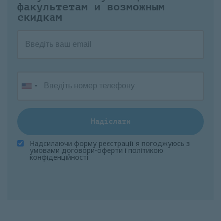
факультетам и возможным
скидкам
Надіслати
Надсилаючи форму реєстрації я погоджуюсь з
умовами
договори-оферти
і
політикою
конфіденційності