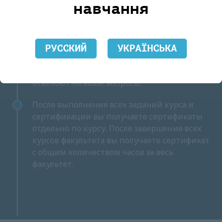
кабинете курса необходимо написать отчет
навчання
по проделанной работе, ваши наблюдения в
процессе работы с клиентами и ваши
вопросы.
РУССКИЙ
УКРАЇНСЬКА
На курсах работает наша команда
экспертов, которые дают обратную связь и
отвечают на ваши вопросы.
После выполнения всех заданий курса и
сертификации вы получаете сертификаты
отдельно по курсу. После завершения всех
курсов факультета вы получаете сертификат
с общим количеством часов за весь
факультет.