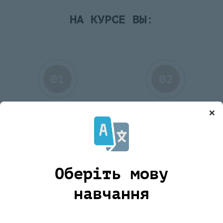
НА КУРСЕ ВЫ:
×
Овладеете принципами
Изучите более 30 техник для
использования МАК
работы с клиентами
Оберіть мову
Научитесь работать с самыми
Сможете создавать
навчання
частыми запросами клиентов
собственные техники под
запрос