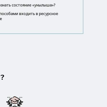
ознать состояние «унылыша»?
пособами входить в ресурсное
е
Н?