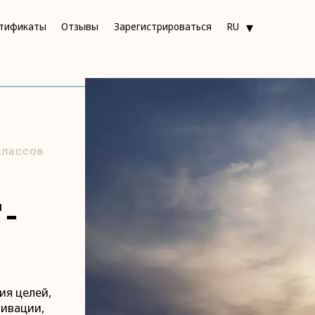
▾
тификаты
Отзывы
Зарегистрироваться
RU
классов
Т-
ия целей,
тивации,