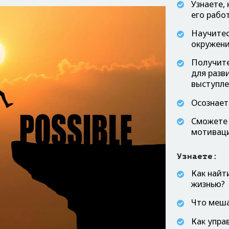
Узнаете, 
его рабо
Научитес
окружен
Получите
для разв
выступл
Осознает
Сможете 
мотиваци
Узнаете:
Как найт
жизнью?
Что меша
Как упра