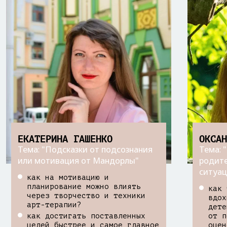
ЕКАТЕРИНА ГАШЕНКО
ОКСА
Тема: "Подсказки от подсознания
Тема: 
или мотивация от Мандорлы"
родите
ситуац
как на мотивацию и
планирование можно влиять
как 
через творчество и техники
вдох
арт-терапии?
дете
как достигать поставленных
от п
целей быстрее и самое главное
оцен