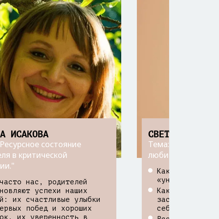
НА ИСАКОВА
СВЕТЛАНА МАРЧ
"Ресурсное состояние
Тема: "Я свободен
ля в критической
любим"
ии."
Как распознать
«унылыша»?
часто нас, родителей
Как определить
новляют успехи наших
заставить его 
й: их счастливые улыбки
себя
ервых побед и хороших
ок, их уверенность в
Всегда ли нужн