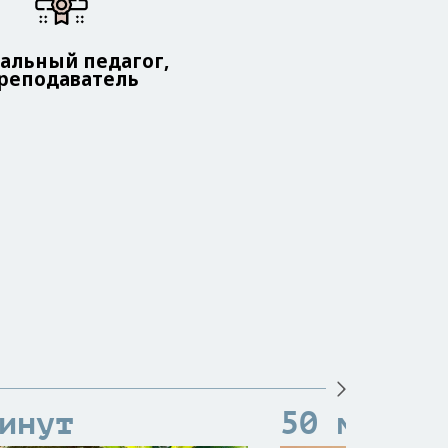
альный педагог,
реподаватель
инут
50 минут