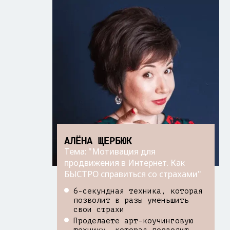
АЛЁНА ЩЕРБЮК
Тема: "Мотивация для
продвижения в Интернет. Как
БЫСТРО справиться со страхами"
6-секундная техника, которая
позволит в разы уменьшить
свои страхи
Проделаете арт-коучинговую