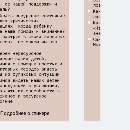
, от нашей поддержки и
повышенной пер
алы?
Как найти бала
брать ресурсное состояние
работой и личн
ких критических
Как покончить 
ациях, когда ребенку
«Что хочу - не
а наша помощь и внимание?
знаю - не хочу
 застряв в своих взрослых
Самоценность и
лемах, не можем им это
Можно ли управ
ерем нересурсное
дение наших детей,
имся с помощью простых и
ктивных методов видеть
д из тупиковых ситуаций
имся видеть наших детей
ополучными и успешными,
авлять их способности в
тивное и ресурсное
ояние