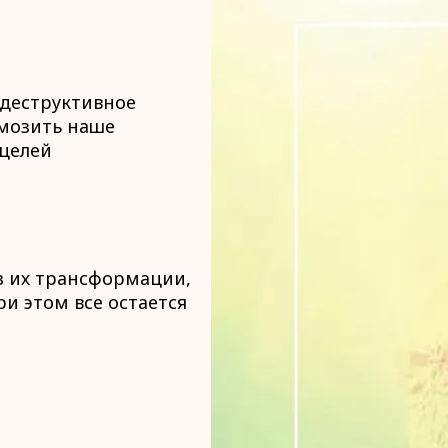
 деструктивное
рмозить наше
 целей
з их трансформации,
и этом все остается