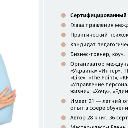
Сертифицированный 
Глава правления меж
Практический психол
Кандидат педагогичес
Бизнес-тренер, коуч.
Организатор междуна
«Украина» «Интер», TE
«Like», «The Point», 
«Управление персонал
жизни», «Хочу», «Един
Имеет 21 — летний оп
опыт в сфере обучени
Автор 28 книг, 36 с
Мастер-классы Елены 