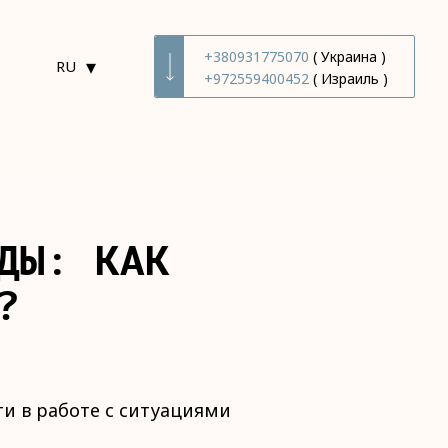
+380931775070
( Украина )
▾
RU
+972559400452
( Израиль )
ДЫ: КАК
?
и в работе с ситуациями