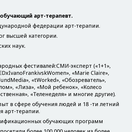
обучающий арт-терапевт.
дународной федерации арт-терапии.
ог высшей категории.
ких наук.
родных фестивалей:СМИ-эксперт («1+1»,
DxIvanoFrankivskWomen», «Marie Claire»,
«KFundMedia», «tWorked», «Обозреватель»,
ом», «Лиза», «Мой ребенок», «Колесо
ственная», «Теленеделя» и многие другие).
ыт в сфере обучения людей и 18 -ти летний
я арт-терапии.
ертификационных обучающих программ
посетили более 100 000 человек из более