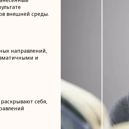
нанесённый
зультате
ов внешней среды.
чных направлений,
авматичными и
 раскрывают себя,
правлений