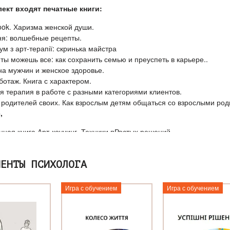
лект входят печатные книги:
book. Харизма женской души.
ня: волшебные рецепты.
ум з арт-терапії: скринька майстра
ты можешь все: как сохранить семью и преуспеть в карьере..
а мужчин и женское здоровье.
отаж. Книга с характером.
я терапия в работе с разными категориями клиентов.
родителей своих. Как взрослым детям общаться со взрослыми род
,
нная книга Арт-коучинг. Техники пРостых решений.
нная книга Хватит обвинять себя! Как избавиться от чувства вины н
етая комплект книг Елены Тарариной «Рост» Вы получаете в 
МЕНТЫ ПСИХОЛОГА
 с аудиокнигой Хорошие девочки и деньги;
Игра с обучением
Игра с обучением
 Международной конференции на выбор;
фикат — 30% скидки на учебный курс Елены Тарариной*.
а предоставляется единоразово при предъявлении сертификата или
о этот комплект