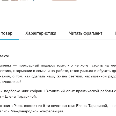
 товар
Характеристики
Читать фрагмент
лекте
плект — прекрасный подарок тому, кто не хочет стоять на мест
витию, к гармонии в семье и на работе, готов учиться и обучать дру
нания, о том, как сделать нашу жизнь светлой, насыщенной рад
, счастливой.
й подборке книг собран 13-тилетний опыт практической работы с
 – Елены Тарариной.
т книг «Рост» состоит из 9-ти печатных книг Елены Тарариной, 1-н
записи Международной конференции.