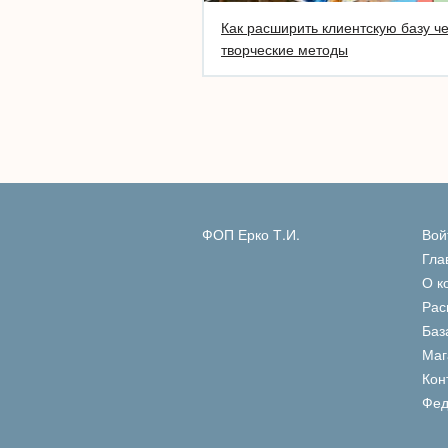
Как расширить клиентскую базу ч
творческие методы
ФОП Ерко Т.И.
Вой
Гла
О к
Рас
Баз
Маг
Кон
Фед