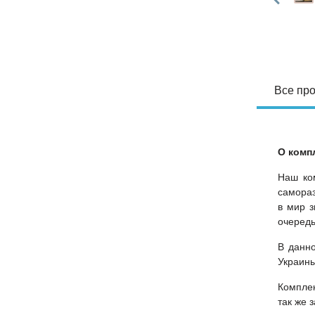
Все про
О комп
Наш ком
самораз
в мир з
очередь
В данно
Украины
Комплек
так же 