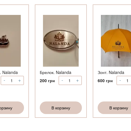
ство страниц
 издания
. Nalanda
Брелок. Nalanda
Зонт. Nalanda
-
+
-
+
-
Количество
Количество
Коли
200
грн
600
грн
Подвеска.
Брелок.
Зонт
Nalanda
Nalanda
Nala
орзину
В корзину
В корзину