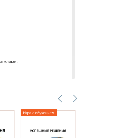
ителями.
авсегда
подарок:
Игра с обучением
Игра с обучением
 указании кода сертификата.
Метафорическая
трансформационная
игра «Колесо жизни»