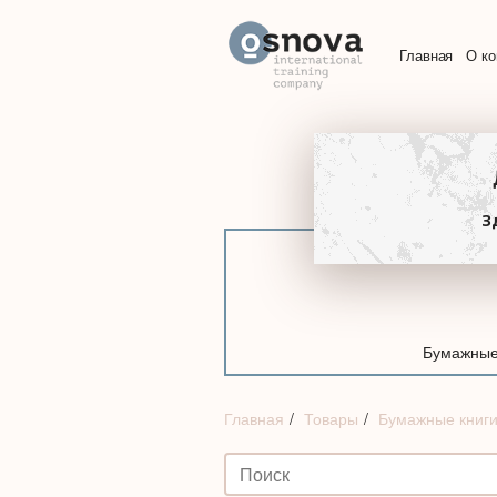
Главная
О к
З
Бумажные
Главная
Товары
Бумажные книг