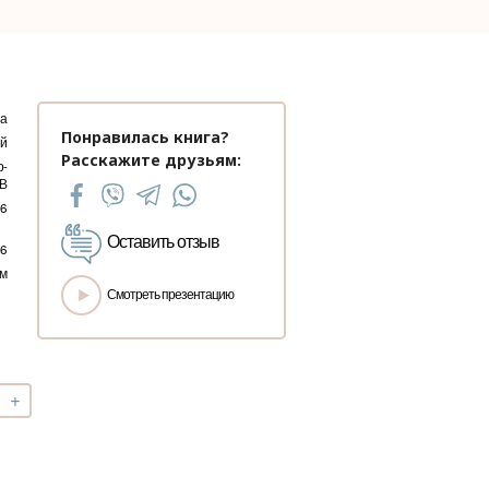
на
Понравилась книга?
ый
Расскажите друзьям:
р-
В
16
Оставить отзыв
6
мм
Смотреть презентацию
+
чество
лект
СТ»