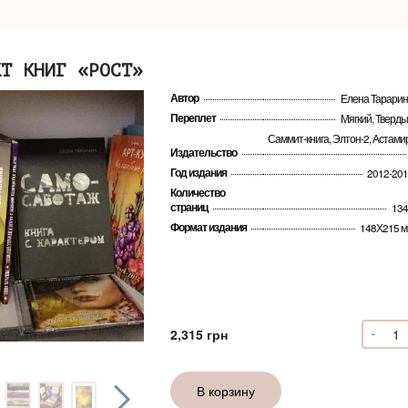
КТ КНИГ «РОСТ»
Автор
Елена Тарари
Переплет
Мягкий, Тверд
Саммит-книга, Элтон-2, Астами
Издательство
Год издания
2012-20
Количество
страниц
134
Формат издания
148Х215 
-
Коли
2,315
грн
Комп
книг
«РО
В корзину