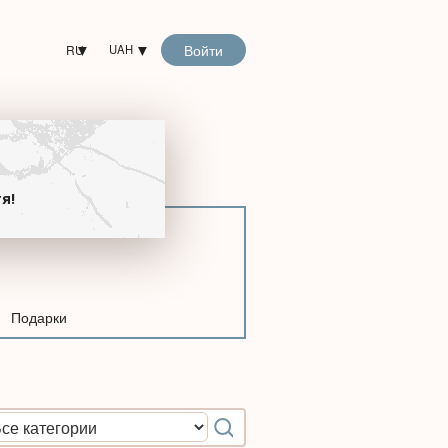
Войти
RU
UAH
!
я!
Подарки