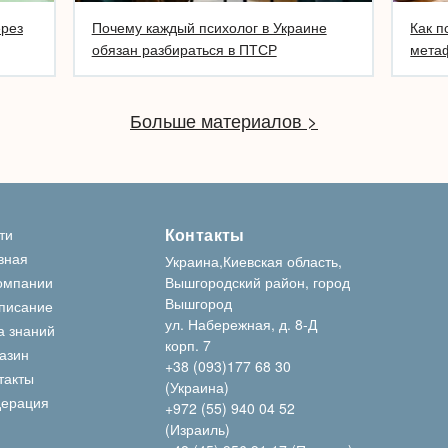
ерез
Почему каждый психолог в Украине
Как п
обязан разбираться в ПТСР
метаф
Больше материалов >
Контакты
ти
вная
Украина,Киевская область,
омпании
Вышгородский район, город
Вышгород
писание
ул. Набережная, д. 8-Д
а знаний
корп. 7
азин
+38 (093)177 68 30
такты
(Украина)
ерация
+972 (55) 940 04 52
(Израиль)