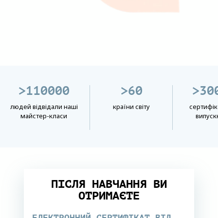
>110000
>60
>30
людей відвідали наші
країни світу
сертифік
майстер-класи
випуск
ПІСЛЯ НАВЧАННЯ ВИ
ОТРИМАЄТЕ
ЕЛЕКТРОННИЙ СЕРТИФІКАТ ВІД