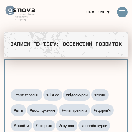
UA
UAH
ЗАПИСИ ПО ТЕГУ: ОСОБИСТИЙ РОЗВИТОК
#арт терапія
#бізнес
#відеокурси
#гроші
#діти
#дослідження
#живі тренінги
#здоров'я
#інсайти
#інтерв'ю
#коучинг
#онлайн курси