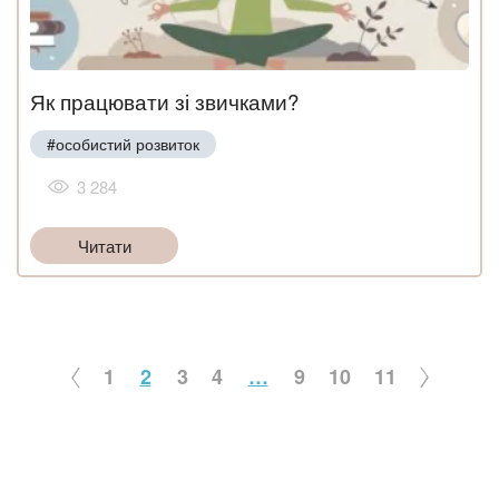
Як працювати зі звичками?
#особистий розвиток
3 284
Читати
1
2
3
4
…
9
10
11