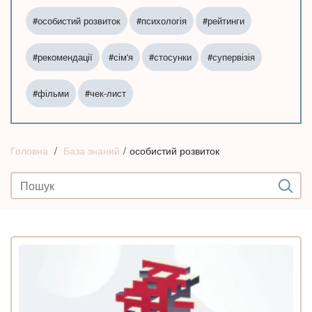
#особистий розвиток
#психологія
#рейтинги
#рекомендації
#сім'я
#стосунки
#супервізія
#фільми
#чек-лист
Головна
База знаний
особистий розвиток