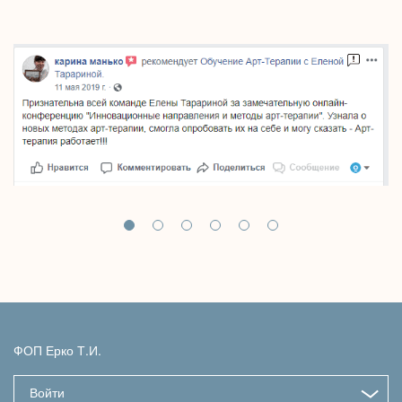
ФОП Ерко Т.И.
Войти