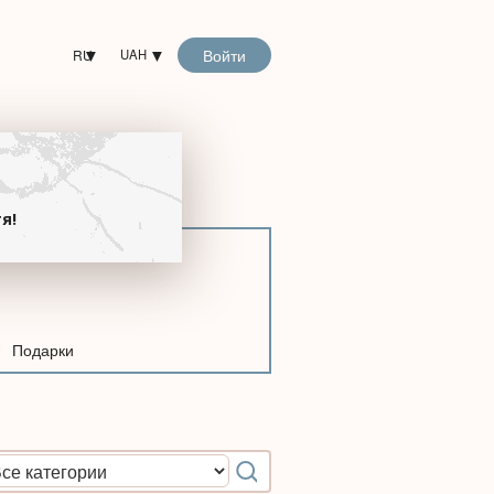
Войти
RU
UAH
!
я!
Подарки