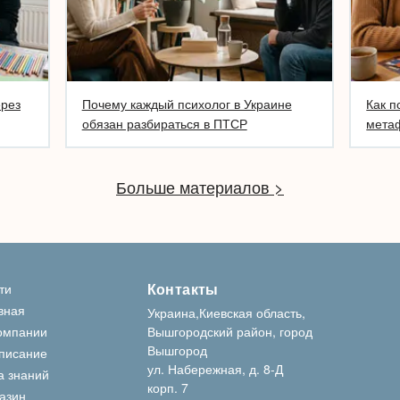
ерез
Почему каждый психолог в Украине
Как п
обязан разбираться в ПТСР
метаф
Больше материалов >
Контакты
ти
вная
Украина,Киевская область,
омпании
Вышгородский район, город
Вышгород
писание
ул. Набережная, д. 8-Д
а знаний
корп. 7
азин