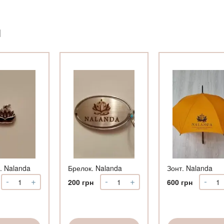
И
. Nalanda
Брелок. Nalanda
Зонт. Nalanda
-
+
-
+
-
Количество
Количество
Коли
200
грн
600
грн
Подвеска.
Брелок.
Зонт
Nalanda
Nalanda
Nala