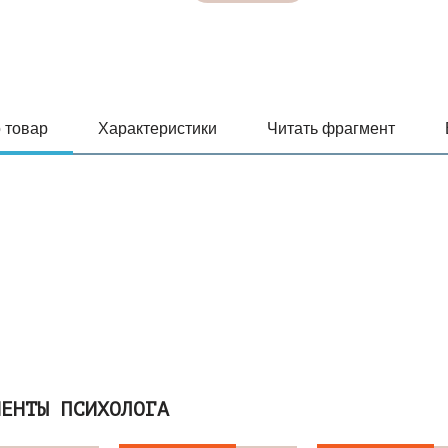
рабо
с
фин
 товар
Характеристики
Читать фрагмент
МЕНТЫ ПСИХОЛОГА