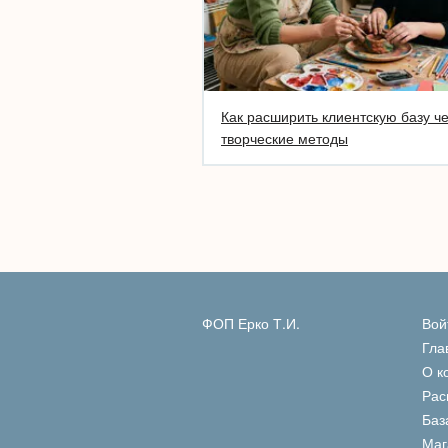
Как расширить клиентскую базу ч
творческие методы
ФОП Ерко Т.И.
Вой
Гла
О к
Рас
Баз
Маг