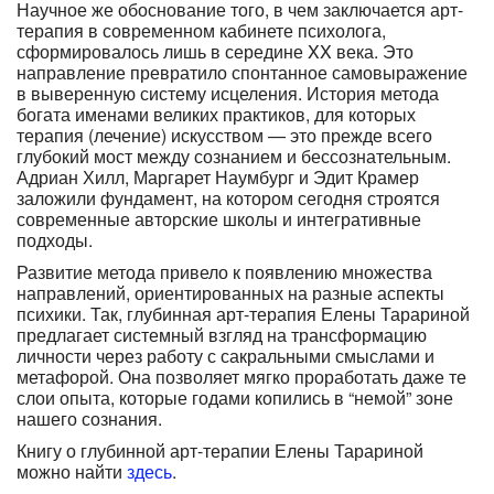
Научное же обоснование того, в чем заключается арт-
терапия в современном кабинете психолога,
сформировалось лишь в середине XX века. Это
направление превратило спонтанное самовыражение
в выверенную систему исцеления. История метода
богата именами великих практиков, для которых
терапия (лечение) искусством — это прежде всего
глубокий мост между сознанием и бессознательным.
Адриан Хилл, Маргарет Наумбург и Эдит Крамер
заложили фундамент, на котором сегодня строятся
современные авторские школы и интегративные
подходы.
Развитие метода привело к появлению множества
направлений, ориентированных на разные аспекты
психики. Так, глубинная арт-терапия Елены Тарариной
предлагает системный взгляд на трансформацию
личности через работу с сакральными смыслами и
метафорой. Она позволяет мягко проработать даже те
слои опыта, которые годами копились в “немой” зоне
нашего сознания.
Книгу о глубинной арт-терапии Елены Тарариной
можно найти
здесь
.