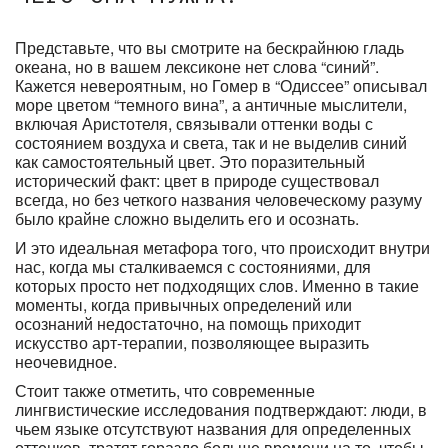
Представьте, что вы смотрите на бескрайнюю гладь
океана, но в вашем лексиконе нет слова “синий”.
Кажется невероятным, но Гомер в “Одиссее” описывал
море цветом “темного вина”, а античные мыслители,
включая Аристотеля, связывали оттенки воды с
состоянием воздуха и света, так и не выделив синий
как самостоятельный цвет. Это поразительный
исторический факт: цвет в природе существовал
всегда, но без четкого названия человеческому разуму
было крайне сложно выделить его и осознать.
И это идеальная метафора того, что происходит внутри
нас, когда мы сталкиваемся с состояниями, для
которых просто нет подходящих слов. Именно в такие
моменты, когда привычных определений или
осознаний недостаточно, на помощь приходит
искусство арт-терапии, позволяющее выразить
неочевидное.
Стоит также отметить, что современные
лингвистические исследования подтверждают: люди, в
чьем языке отсутствуют названия для определенных
оттенков, тратят гораздо больше времени на то, чтобы