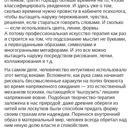
классифицировать увиденное. И здесь уже о том,
сколько времени нужно провести в кабинете психолога,
чтобы вытащить наружу переживания, чувства,
решения, если стараться говорить словами. И сколько
— если использовать цвета, линии, формы.
А потому профессиональная искусство-терапия как раз
и строится на том, что подсознание мыслит не буквами,
а первозданными образами, символами и
многогранными метафорами. И это все можно
вытащить наружу посредством рисования, лепки,
коллажирования и т.д.
На самом деле, человечество интуитивно использовало
этот метод веками. Вспомните, как рука сама начинает
рисовать бессмысленные каракули на полях блокнота
во время напряженного ожидания — это естественный
механизм психики, пытающейся “выгрузить” лишнее
напряжение вовне. Подобная творчество-терапия
заложена в нас природой: даже древние обереги из
нитей или лоскутков были способом придать форму
своим страхам или надеждам. Перенося внутренний
образ в материальный мир, человек всегда обретал над
ним некую долю власти и спокойствия.