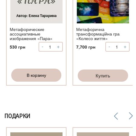
Метафорические
Метафорична
ассоциативные
трансформаційна гра
изображения «Пара»
«Колесо життя»
-
+
-
+
Количество
Количество
530
грн
7,700
грн
Метафорические
Метафорич
ассоциативные
трансформа
изображения
гра
«Пара»
«Колесо
В корзину
Купить
життя»
ПОДАРКИ