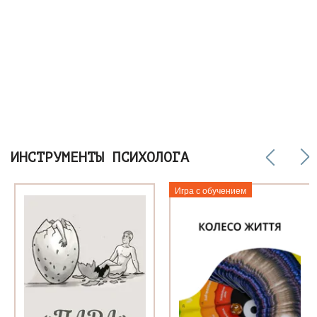
ИНСТРУМЕНТЫ ПСИХОЛОГА
Игра с обучением
о