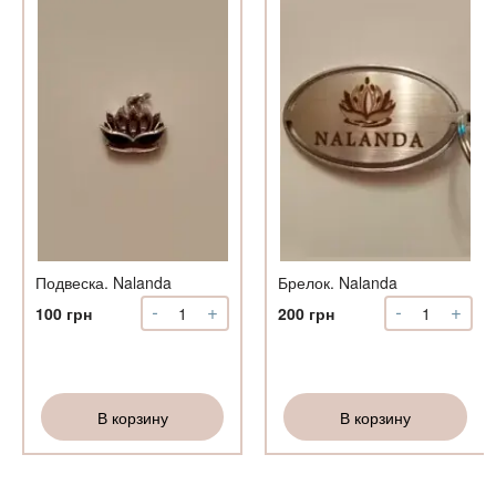
о
ый
ый
т
Подвеска. Nalanda
Брелок. Nalanda
-
+
-
+
Количество
Количество
100
грн
200
грн
Подвеска.
Брелок.
Nalanda
Nalanda
В корзину
В корзину