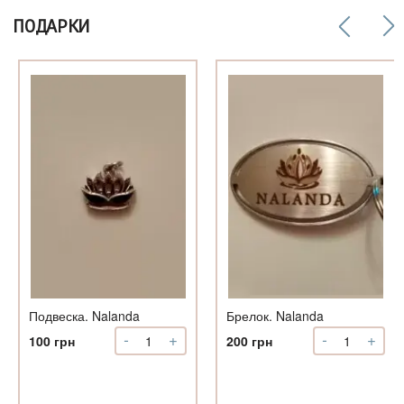
ПОДАРКИ
о
ый
ый
т
Подвеска. Nalanda
Брелок. Nalanda
-
+
-
+
Количество
Количество
100
грн
200
грн
Подвеска.
Брелок.
Nalanda
Nalanda