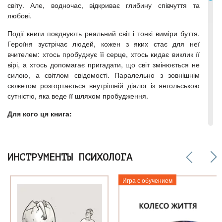
світу. Але, водночас, відкриває глибину співчуття та
любові.
Події книги поєднують реальний світ і тонкі виміри буття.
Героїня зустрічає людей, кожен з яких стає для неї
вчителем: хтось пробуджує її серце, хтось кидає виклик її
вірі, а хтось допомагає пригадати, що світ змінюється не
силою, а світлом свідомості. Паралельно з зовнішнім
сюжетом розгортається внутрішній діалог із янгольською
сутністю, яка веде її шляхом пробудження.
Для кого ця книга:
— для дітей та підлітків
— для дорослих, які люблять казки
— для читання разом із дітьми
ИНСТРУМЕНТЫ ПСИХОЛОГА
— для тих, хто шукає підтримку, світло й надію
Игра с обучением
Чому варто прочитати:
Книга «Дiвчина зi свiту янголiв» створена з наміром, щоб
кожна дитина вiдчула пiдтримку та право бути собою. Щоб
о