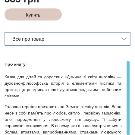
Купить
Все про товар
Про книгу
Казка для дітей та дорослих «Дівчина зі світу янголів» —
духовно-філософська історія з елементами містики та
притчі, що розкриває шлях душі між людським і небесним
світами.
Головна героїня приходить на Землю зі світу янголів. Вона
несе в собі пам’ять про любов, світло і первісну гармонію,
але народження у людському тілі змушує її забути
справжнє походження. В своєму житті вона зустрічається з
болем, втратами, випробуваннями, страхами людського