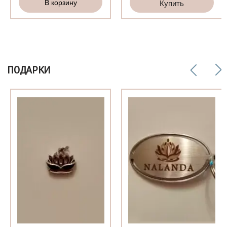
В корзину
Купить
життя»
ПОДАРКИ
о
ый
ый
т