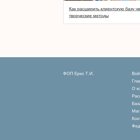
Как расширить клиентскую базу ч
творческие методы
ФОП Ерко Т.И.
Вой
Гла
О к
Рас
Баз
Маг
Кон
Фед