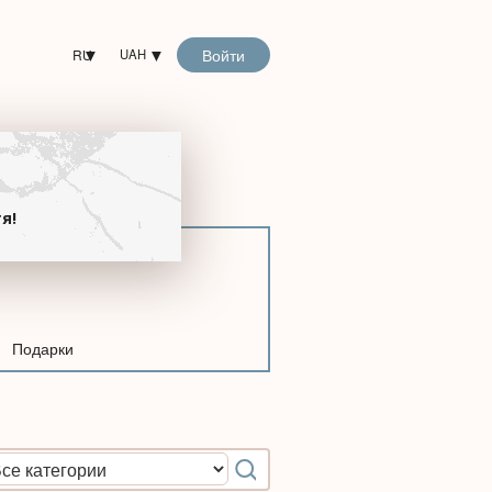
Войти
RU
UAH
!
я!
Подарки