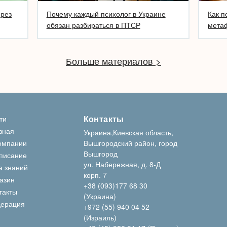
ерез
Почему каждый психолог в Украине
Как п
обязан разбираться в ПТСР
метаф
Больше материалов >
Контакты
ти
вная
Украина,Киевская область,
омпании
Вышгородский район, город
Вышгород
писание
ул. Набережная, д. 8-Д
а знаний
корп. 7
азин
+38 (093)177 68 30
такты
(Украина)
ерация
+972 (55) 940 04 52
(Израиль)