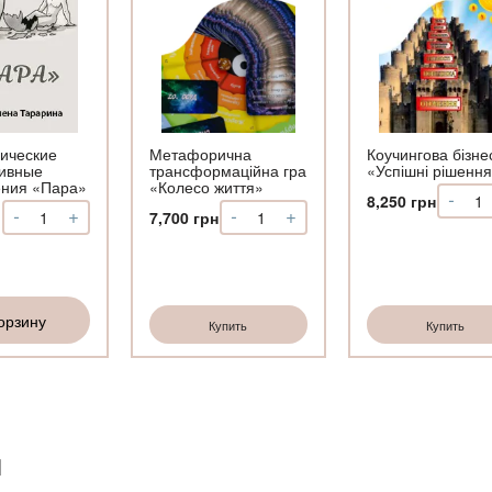
ические
Метафорична
Коучингова бізне
ивные
трансформаційна гра
«Успішні рішенн
ения «Пара»
«Колесо життя»
-
Коли
8,250
грн
-
+
-
+
Количество
Количество
7,700
грн
Коуч
Метафорические
Метафорична
бізн
ассоциативные
трансформаційна
гра
изображения
гра
«Усп
«Пара»
«Колесо
ріш
орзину
життя»
Купить
Купить
И