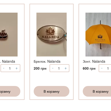
. Nalanda
Брелок. Nalanda
Зонт. Nalanda
-
+
-
+
-
Количество
Количество
Коли
200
грн
600
грн
Подвеска.
Брелок.
Зонт
Nalanda
Nalanda
Nala
орзину
В корзину
В корзину