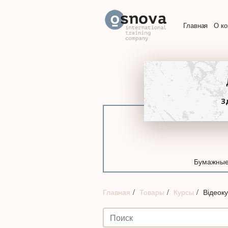
Главная
О к
З
Бумажные
Главная
Товары
Курсы
Відеок