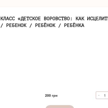
-КЛАСС «ДЕТСКОЕ ВОРОВСТВО: КАК ИСЦЕЛИТ
 / РЕБЕНОК / РЕБЁНОК / РЕБЁНКА
-
Коли
200
грн
Маст
клас