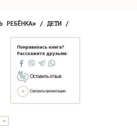
Ь РЕБЁНКА» / ДЕТИ /
Понравилась книга?
Расскажите друзьям:
Оставить отзыв
Смотреть презентацию
+
чество
ер-
с