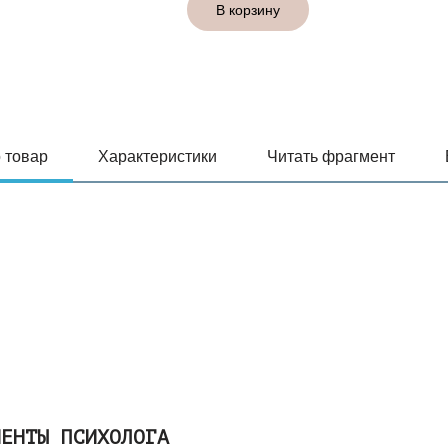
"Дет
В корзину
воро
как
исце
ребё
/
дети
/
 товар
Характеристики
Читать фрагмент
деть
/
ребе
/
ребё
/
ребё
МЕНТЫ ПСИХОЛОГА