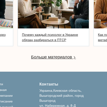
ерез
Почему каждый психолог в Украине
Как п
обязан разбираться в ПТСР
метаф
Больше материалов >
Контакты
ти
вная
Украина,Киевская область,
омпании
Вышгородский район, город
Вышгород
писание
ул. Набережная, д. 8-Д
а знаний