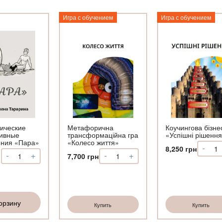
Игра с обучением
Игра с обучением
ические
Метафорична
Коучингова бізне
ивные
трансформаційна гра
«Успішні рішенн
ения «Пара»
«Колесо життя»
-
Коли
8,250
грн
-
+
-
+
Количество
Количество
7,700
грн
Коуч
Метафорические
Метафорична
бізн
ассоциативные
трансформаційна
гра
изображения
гра
«Усп
«Пара»
«Колесо
ріш
орзину
життя»
Купить
Купить