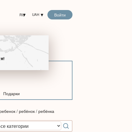
Войти
RU
UAH
!
я!
Подарки
 ребенок / ребёнок / ребёнка