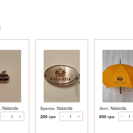
И
. Nalanda
Брелок. Nalanda
Зонт. Nalanda
-
+
-
+
-
Количество
Количество
Коли
200
грн
600
грн
Подвеска.
Брелок.
Зонт
Nalanda
Nalanda
Nala