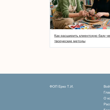
Как расширить клиентскую базу ч
творческие методы
ФОП Ерко Т.И.
Вой
Гла
О к
Рас
Баз