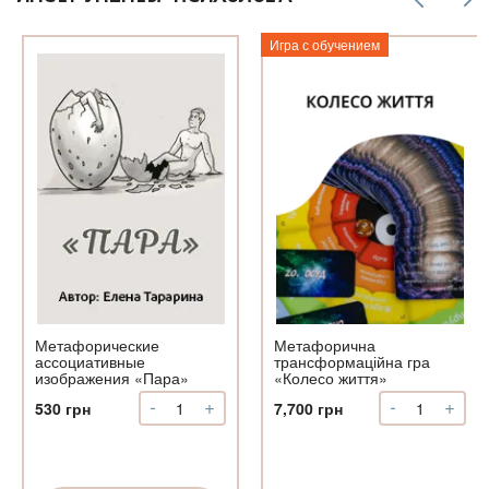
Игра с обучением
о
Метафорические
Метафорична
ассоциативные
трансформаційна гра
изображения «Пара»
«Колесо життя»
-
+
-
+
Количество
Количество
530
грн
7,700
грн
Метафорические
Метафорич
ассоциативные
трансформа
изображения
гра