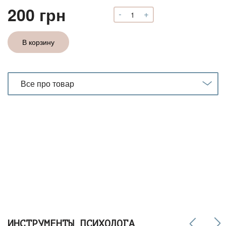
200
грн
-
+
Количество
Мастер-
класс
В корзину
"Арт-
терапия
для
новичка:
Все про товар
как
это
работает?"
ИНСТРУМЕНТЫ ПСИХОЛОГА