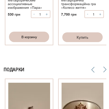
ассоциативные
трансформаційна гра
изображения «Пара»
«Колесо життя»
-
+
-
+
Количество
Количество
530
грн
7,700
грн
Метафорические
Метафорич
ассоциативные
трансформа
изображения
гра
«Пара»
«Колесо
В корзину
Купить
життя»
ПОДАРКИ
о
ый
ый