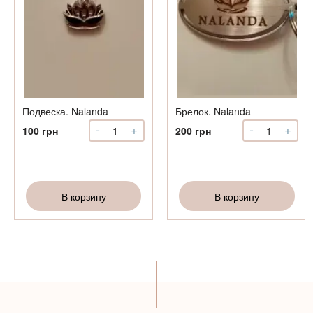
т
Подвеска. Nalanda
Брелок. Nalanda
-
+
-
+
Количество
Количество
100
грн
200
грн
Подвеска.
Брелок.
Nalanda
Nalanda
В корзину
В корзину