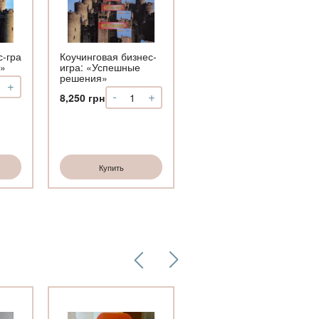
игра
«Колесо
жизни»
с-гра
Коучинговая бизнес-
я»
игра: «Успешные
решения»
+
чество
-
+
Количество
8,250
грн
ингова
Коучинговая
ес-
бизнес-
игра:
ішні
«Успешные
ення»
решения»
Купить
Купить