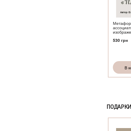
Елены
игра
Тарариной
«Колесо
жизни»
Метафор
ассоциат
изображ
530
грн
В корзину
В к
Купить
ПОДАРК