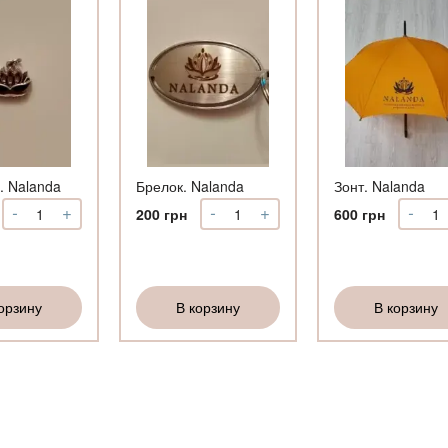
. Nalanda
Брелок. Nalanda
Зонт. Nalanda
-
+
-
+
-
Количество
Количество
Коли
200
грн
600
грн
Подвеска.
Брелок.
Зонт
Nalanda
Nalanda
Nala
орзину
В корзину
В корзину