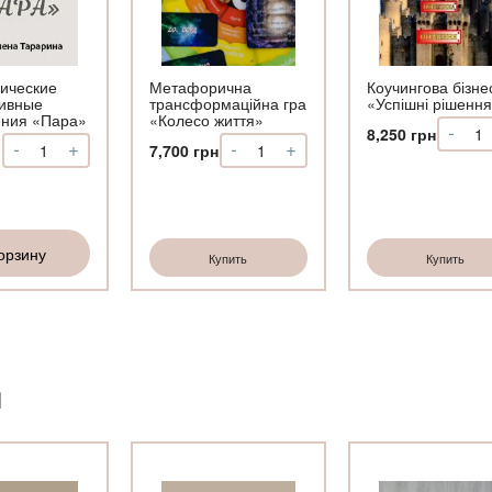
ические
Метафорична
Коучингова бізне
ивные
трансформаційна гра
«Успішні рішенн
ения «Пара»
«Колесо життя»
-
Коли
8,250
грн
-
+
-
+
Количество
Количество
7,700
грн
Коуч
Метафорические
Метафорична
бізн
ассоциативные
трансформаційна
гра
изображения
гра
«Усп
«Пара»
«Колесо
ріш
орзину
життя»
Купить
Купить
И