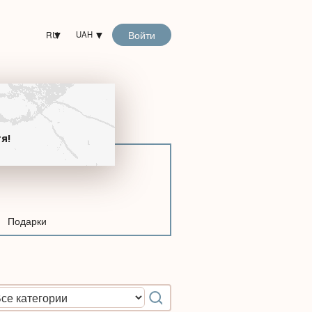
Войти
RU
UAH
!
я!
Подарки