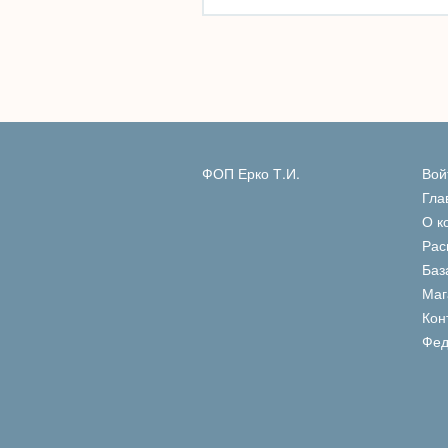
ФОП Ерко Т.И.
Вой
Гла
О к
Рас
Баз
Маг
Кон
Фед