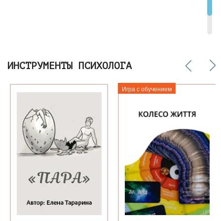
ИНСТРУМЕНТЫ ПСИХОЛОГА
Игра с обучением
о