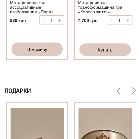
Метафорические
Метафорична
ассоциативные
трансформаційна гра
изображения «Пара»
«Колесо життя»
-
+
-
+
Количество
Количество
530
грн
7,700
грн
Метафорические
Метафорич
ассоциативные
трансформа
изображения
гра
«Пара»
«Колесо
В корзину
Купить
життя»
ПОДАРКИ
о
ый
ый