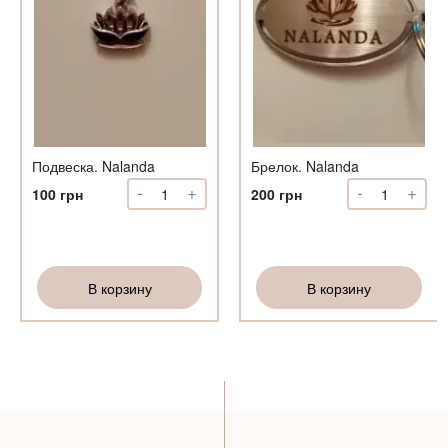
т
Подвеска. Nalanda
Брелок. Nalanda
-
+
-
+
Количество
Количество
100
грн
200
грн
Подвеска.
Брелок.
Nalanda
Nalanda
В корзину
В корзину