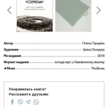
Автор
Олена Тараріна
Художник
Ірина Оснадчук
Рік видання
2018
Формат видання
колода карт, у бавовняному мішечку
🔸Мова
Російська
Понравилась книга?
Расскажите друзьям: