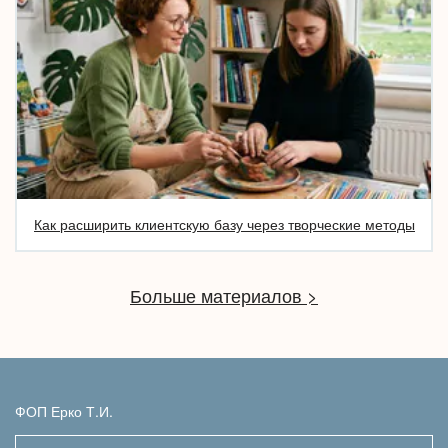
определяет наша мотивация.
Карты будут прекрасным помощником в вашей работе и
станут замечательным подарком настоящему
профессионалу!
Обучающий вебинар по работе с колодой «Семена»:
Как расширить клиентскую базу через творческие методы
https://youtu.be/wfQS00BBQaM
Автор
Олена Тараріна
Больше материалов >
Художник
Ірина Оснадчук
Рік видання
2018
Формат видання
колода карт, у бавовняному мішечку
🔸Мова
Російська
ФОП Ерко Т.И.