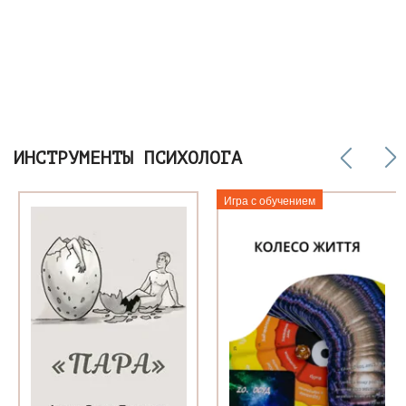
ИНСТРУМЕНТЫ ПСИХОЛОГА
Игра с обучением
о