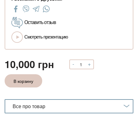
Оставить отзыв
Смотреть презентацию
10,000
грн
-
+
Количество
Видеокурс
«Системно-
В корзину
семейная
арт-
терапия»
/
Все про товар
ССАТ