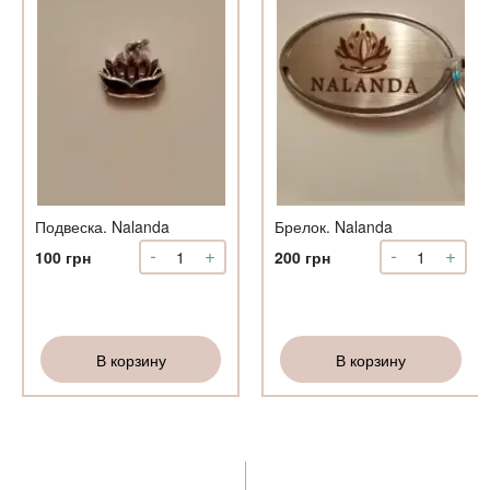
ый
ый
т
Подвеска. Nalanda
Брелок. Nalanda
-
+
-
+
Количество
Количество
100
грн
200
грн
Подвеска.
Брелок.
Nalanda
Nalanda
В корзину
В корзину