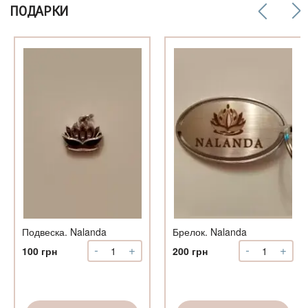
ПОДАРКИ
о
ый
ый
т
Подвеска. Nalanda
Брелок. Nalanda
-
+
-
+
Количество
Количество
100
грн
200
грн
Подвеска.
Брелок.
Nalanda
Nalanda