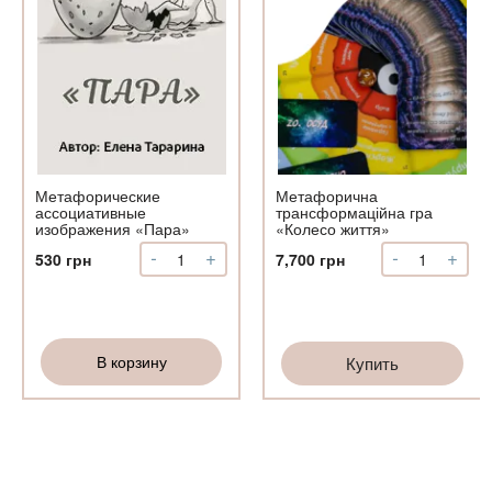
Метафорические
Метафорична
ассоциативные
трансформаційна гра
изображения «Пара»
«Колесо життя»
-
+
-
+
Количество
Количество
530
грн
7,700
грн
Метафорические
Метафорич
ассоциативные
трансформа
изображения
гра
«Пара»
«Колесо
В корзину
Купить
життя»