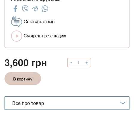
Оставить отзыв
Смотреть презентацию
3,600
грн
-
+
Количество
Видеокурс
"Создание
В корзину
и
продвижение
личного
бренда"
Все про товар