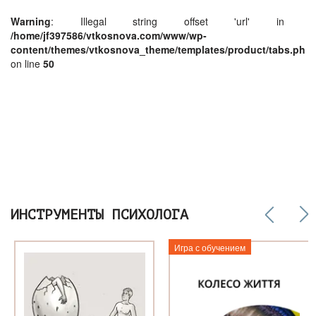
Warning
: Illegal string offset 'url' in
/home/jf397586/vtkosnova.com/www/wp-
content/themes/vtkosnova_theme/templates/product/tabs.php
on line
50
ИНСТРУМЕНТЫ ПСИХОЛОГА
Игра с обучением
о