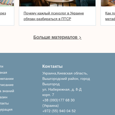
ерез
Почему каждый психолог в Украине
Как п
обязан разбираться в ПТСР
метаф
Больше материалов >
Контакты
ти
вная
Украина,Киевская область,
омпании
Вышгородский район, город
Вышгород
писание
ул. Набережная, д. 8-Д
а знаний
корп. 7
азин
+38 (093)177 68 30
такты
(Украина)
ерация
+972 (55) 940 04 52