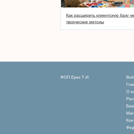
Как расширить клиентскую базу ч
творческие методы
ФОП Ерко Т.И.
Вой
Гла
О к
Рас
Баз
Маг
Кон
Фед