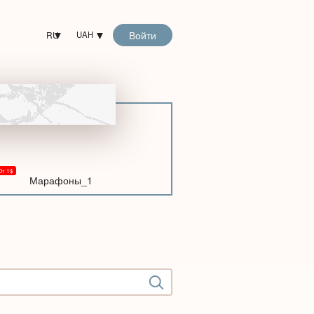
Войти
RU
UAH
Марафоны_1