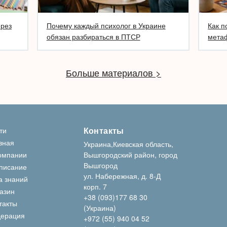
ерез
Почему каждый психолог в Украине
Как п
обязан разбираться в ПТСР
метаф
Больше материалов >
Контакты
ти
вная
Украина,Киевская область,
омпании
Вышгородский район, город
Вышгород
писание
ул. Набережная, д. 8-Д
а знаний
корп. 7
азин
+38 (093)177 68 30
такты
(Украина)
ерация
+972 (55) 940 04 52