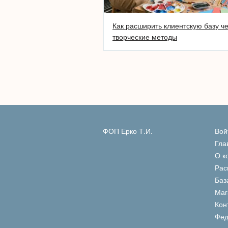
Как расширить клиентскую базу ч
творческие методы
ФОП Ерко Т.И.
Вой
Гла
О к
Рас
Баз
Маг
Кон
Фед