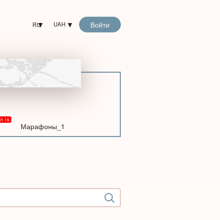
Войти
RU
UAH
Марафоны_1