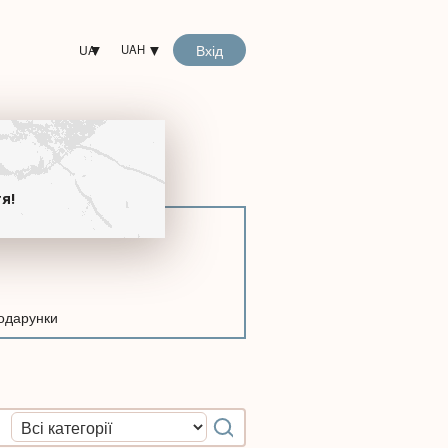
Вхід
UA
UAH
!
я!
одарунки