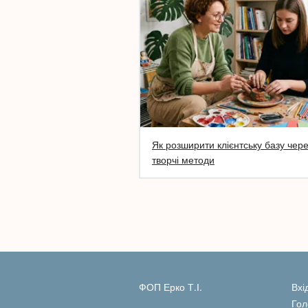
Як розширити клієнтську базу чер
творчі методи
ФОП Ерко Т.І.
Вхі
Гол