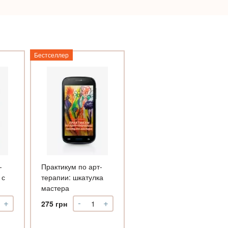
Бестселлер
-
Практикум по арт-
 с
терапии: шкатулка
мастера
+
-
+
тикум
Практикум
275
грн
по
арт-