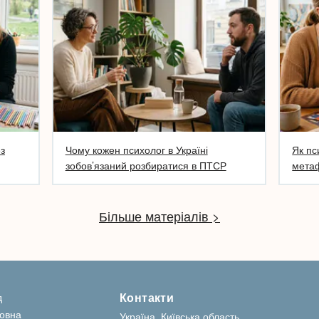
ез
Чому кожен психолог в Україні
Як пс
зобов’язаний розбиратися в ПТСР
метаф
Більше матеріалів >
Контакти
д
овна
Україна, Київська область,