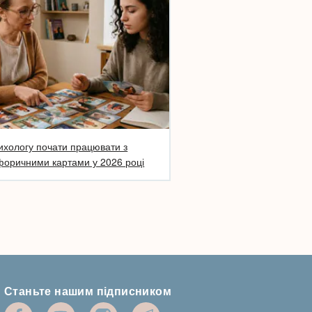
ихологу почати працювати з
оричними картами у 2026 році
Станьте нашим підписником