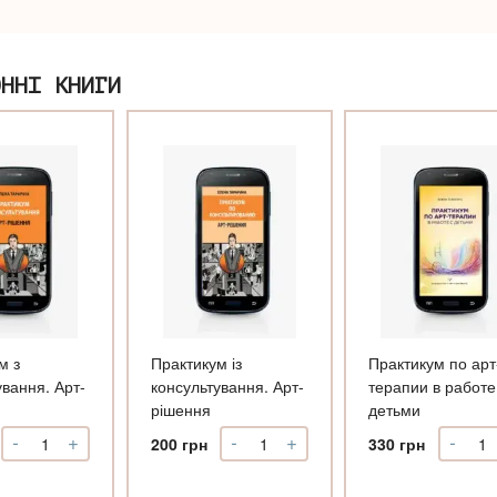
ОННІ КНИГИ
м з
Практикум із
Практикум по арт
ування. Арт-
консультування. Арт-
терапии в работе
рішення
детьми
-
+
-
+
-
Практикум
Практикум
Прак
200
грн
330
грн
з
із
по
консультування.
консультування.
арт-