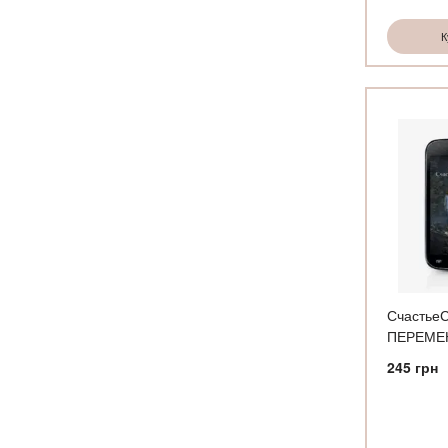
К
СчастьеС
ПЕРЕМЕН
245
грн