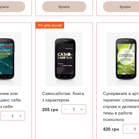
Арт-
Арт-
тера
упити
Купити
Купити
рішення
рішення
в
кількість
кількість
рабо
с
Хіт для коучів
деть
кільк
ение или
Самосаботаж. Книга
Супервизия в арт
 шанс себе
з характером
терапии: сложны
и себя
случаи и делика
-
+
Самосаботаж.
255
грн
темы в работе
-
+
Книга
Преодоление
психолога
з
или
характером
Как
-
Супе
420
грн
кількість
дать
в