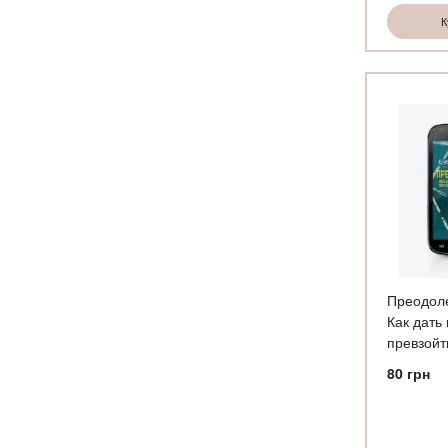
К
Преодол
Как дать
превзойт
80
грн