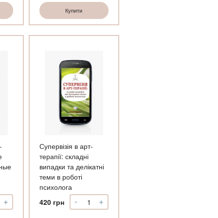
пии
терапии:
Купити
шкатулка
те
мастера
кількість
ми
ість
-
Супервізія в арт-
е
терапії: складні
тные
випадки та делікатні
теми в роботі
психолога
+
-
+
рвизия
Супервізія
420
грн
в