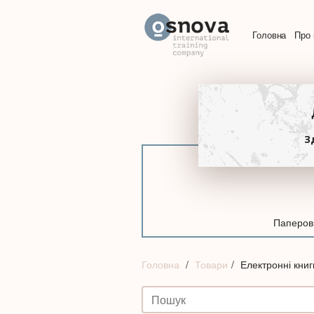
Головна
Про 
З
Паперові
Головна
Товари
Електронні книг