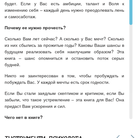
будет. Если у Вас есть амбиции, талант и Воля к
изменению себя – каждый день нужно преодолевать лень
и самосаботаж.
Почему ее нужно прочесть?
Сколько Вам лет сейчас? А сколько у Вас мечт? Сколько
из них сбылись за прожитые годы? Каковы Ваши шансы в
будущем реализовать себя наилучшим образом? Эта
книга – шанс опомниться и остановить поток серых
будней.
Никто не заинтересован в том, чтобы пробуждать и
побуждать Вас. У каждой мечты есть срок годности.
Если Вы стали заядлым скептиком и критиком, если Вы
забыли, что такое устремление – эта книга для Вас! Она
придаст Вам ускорения и сил.
Чего нет в книге?
Жалости, «уси-пуси», уговоров и «поглаживаний по
шерсти». Здесь – только правда о Вас и таких же, как Вы.