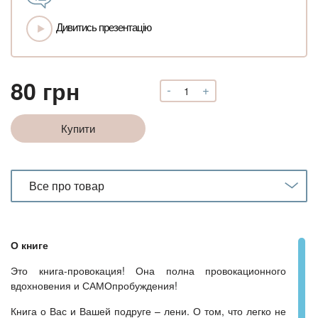
Дивитись презентацію
80
грн
-
+
Преодоление
или
Как
Купити
дать
шанс
себе
превзойти
Все про товар
себя
кількість
О книге
Это книга-провокация! Она полна провокационного
вдохновения и САМОпробуждения!
Книга о Вас и Вашей подруге – лени. О том, что легко не