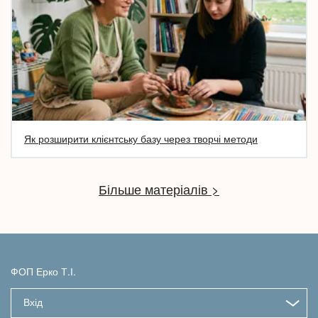
Як розширити клієнтську базу через творчі методи
Більше матеріалів >
ФОП Ерко Т.І.
Вхід