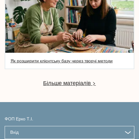
Як розширити клієнтську базу через творчі методи
Більше матеріалів >
ФОП Ерко Т.І.
Вхід