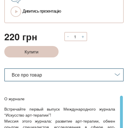
Дивитись презентацію
220
грн
-
+
"Искусство
арт-
терапии".
Купити
Электронный
журнал
(Выпуск
№1)
Все про товар
кількість
О журнале
Встречайте первый выпуск Международного журнала
“Искусство арт-терапии”!
Миссия этого журнала: развитие арт-терапии, обмен
опытом специалистов, исследования в сфере арт-