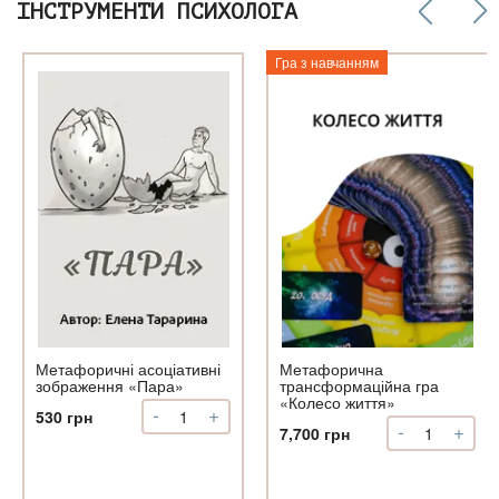
ІНСТРУМЕНТИ ПСИХОЛОГА
Гра з навчанням
ні
і
я
Метафоричні асоціативні
Метафорична
зображення «Пара»
трансформаційна гра
«Колесо життя»
-
+
Метафоричні
530
грн
-
+
Метафорич
7,700
грн
асоціативні
трансформа
зображення
гра
«Пара»
«Колесо