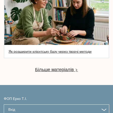
Як розширити клієнтську базу через творчі методи
Більше матеріалів >
ФОП Ерко Т.І.
Вхід