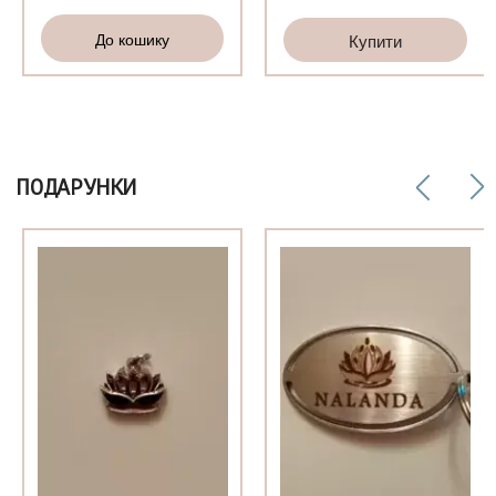
кількість
життя»
До кошику
Купити
кількість
ПОДАРУНКИ