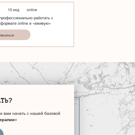
я
10 нед
online
профессионально работать с
 формате online и «вживую»
писаться
АТЬ?
м вам начать с нашей базовой
терапии»