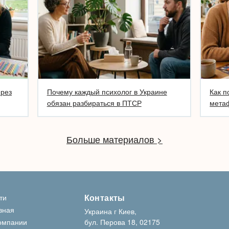
ерез
Почему каждый психолог в Украине
Как п
обязан разбираться в ПТСР
метаф
Больше материалов >
Контакты
ти
вная
Украина г Киев,
омпании
бул. Перова 18, 02175