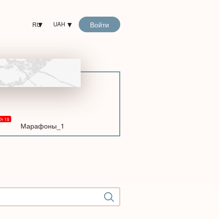
Войти
RU
UAH
Марафоны_1