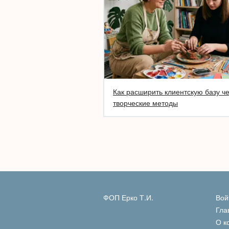
Как расширить клиентскую базу ч
творческие методы
ФОП Ерко Т.И.
Вой
Гла
О к