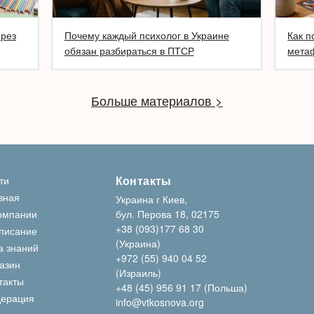
ерез
Почему каждый психолог в Украине
Как п
обязан разбираться в ПТСР
метаф
Больше материалов >
Контакты
ти
вная
Украина г Киев,
омпании
бул. Перова 18, 02175
+38 (093)177 68 30
писание
(Украина)
а знаний
+972 (55) 940 04 52
азин
(Израиль)
такты
+48 (45) 956 91 17 (Польша)
ерация
info@vtkosnova.org