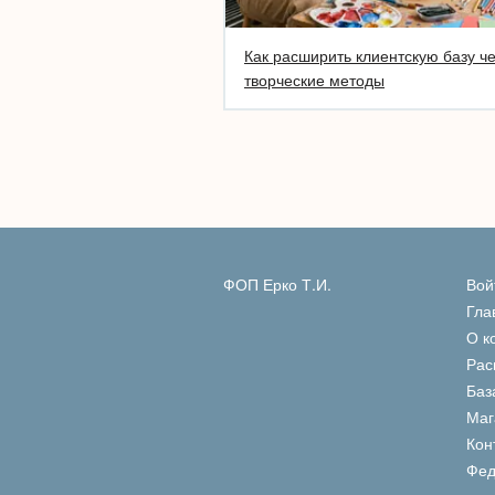
Как расширить клиентскую базу ч
творческие методы
ФОП Ерко Т.И.
Вой
Гла
О к
Рас
Баз
Маг
Кон
Фед