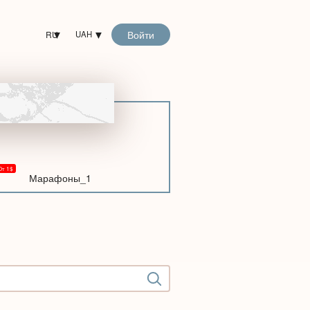
Войти
RU
UAH
Марафоны_1