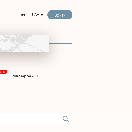
Войти
RU
UAH
Марафоны_1