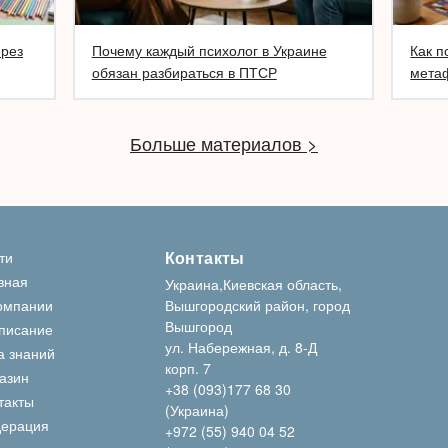
ерез
Почему каждый психолог в Украине
Как п
обязан разбираться в ПТСР
метаф
Больше материалов >
Контакты
ти
вная
Украина,Киевская область,
омпании
Вышгородский район, город
Вышгород
писание
ул. Набережная, д. 8-Д
а знаний
корп. 7
азин
+38 (093)177 68 30
такты
(Украина)
ерация
+972 (55) 940 04 52