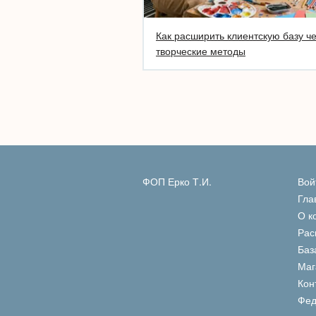
Как расширить клиентскую базу ч
творческие методы
ФОП Ерко Т.И.
Вой
Гла
О к
Рас
Баз
Маг
Кон
Фед