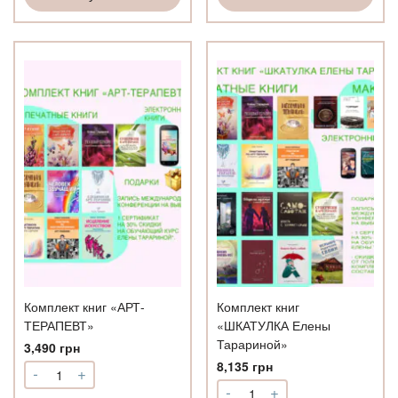
трансформаций
по
оказанию
помощи
жертвам
насилия
Комплект книг «АРТ-
Комплект книг
ТЕРАПЕВТ»
«ШКАТУЛКА Елены
Тарариной»
3,490
грн
8,135
грн
-
+
Количество
-
+
Комплект
Количество