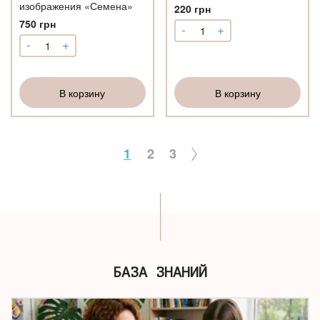
изображения «Семена»
220
грн
750
грн
-
+
Количество
-
+
Песочная
Количество
терапия:
Метафорические
практический
ассоциативные
старт
изображения
В корзину
В корзину
«Семена»
1
2
3
БАЗА ЗНАНИЙ