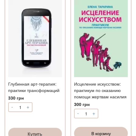
Глубинная арт-терапия:
Исцеление искусством:
практики трансформаций
практикум по оказанию
помощи жертвам насилия
330
грн
300
грн
-
+
Количество
-
+
Глубинная
Количество
арт-
Исцеление
терапия:
искусством:
практики
практикум
В корзину
Купить