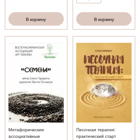
книг
Комплект
«АРТ-
книг
ТЕРАПЕВТ»
«ШКАТУЛКА
В корзину
В корзину
Елены
Тарариной»
Метафорические
Песочная терапия:
ассоциативные
практический старт