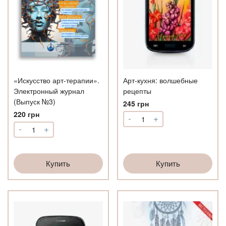
«Искусство арт-терапии».
Арт-кухня: волшебные
Электронный журнал
рецепты
(Выпуск №3)
245
грн
220
грн
-
+
Количество
-
+
Арт-
Количество
кухня:
«Искусство
волшебные
арт-
рецепты
терапии».
Купить
Купить
Электронный
журнал
(Выпуск
№3)