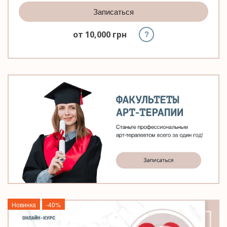
Записаться
?
от
10,000
грн
Новинка
-40%