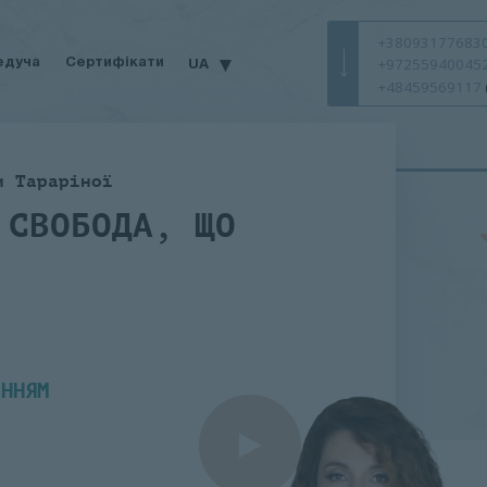
+38093177683
▾
UA
+97255940045
едуча
Сертифікати
+48459569117
и Тараріної
 СВОБОДА, ЩО
ЕННЯМ