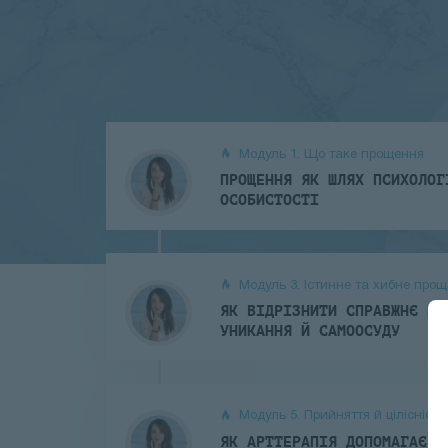
Модуль 1. Що таке прощення
ПРОЩЕННЯ ЯК ШЛЯХ ПСИХОЛОГ
ОСОБИСТОСТІ
Модуль 3. Істинне та хибне про
ЯК ВІДРІЗНИТИ СПРАВЖНЄ ПР
УНИКАННЯ Й САМООСУДУ
Модуль 5. Прийняття й цілісність
ЯК АРТТЕРАПІЯ ДОПОМАГАЄ П