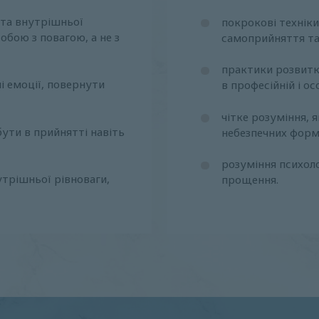
та внутрішньої
покрокові техніки
обою з повагою, а не з
самоприйняття та
практики розвитку
 емоції, повернути
в професійній і ос
чітке розуміння, 
бути в прийнятті навіть
небезпечних форм:
розуміння психоло
утрішньої рівноваги,
прощення.