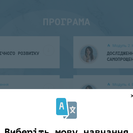
ПРОГРАМА
Модуль 2.
ІЧНОГО РОЗВИТКУ
ДОСЛІДЖЕН
САМОПРОЩЕ
щення
Модуль 4.
ОЩЕННЯ ВІД
ЯК ЗВІЛЬН
ПРАЦЮВАТИ
Модуль 6. 
Виберіть мову навчання
РИЙНЯТИ СЕБЕ ТА
ЯК ВИЙТИ 