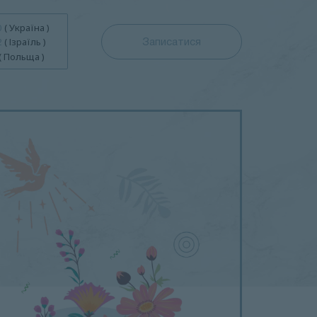
0
( Україна )
2
( Ізраїль )
Записатися
( Польща )