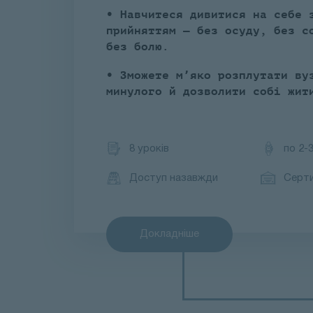
• Навчитеся дивитися на себе 
прийняттям — без осуду, без с
без болю.
• Зможете м’яко розплутати ву
минулого й дозволити собі жит
8 уроків
по 2-
Доступ назавжди
Серт
Докладніше