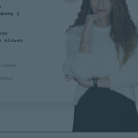
з
орому і
зли
и вільно.
3 години
ифікат