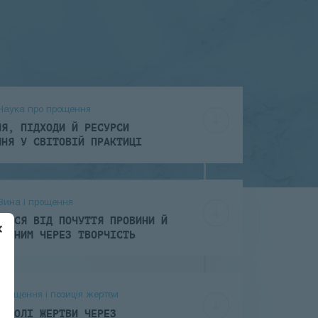
 Наука про прощення
НЯ, ПІДХОДИ Й РЕСУРСИ
ННЯ У СВІТОВІЙ ПРАКТИЦІ
 Вина і прощення
ЯТИСЯ ВІД ПОЧУТТЯ ПРОВИНИ Й
×
 З НИМ ЧЕРЕЗ ТВОРЧІСТЬ
Прощення і позиція жертви
З РОЛІ ЖЕРТВИ ЧЕРЕЗ