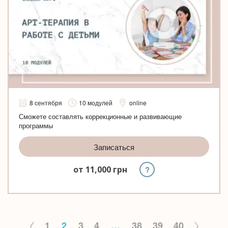
8 сентября
10 модулей
online
Сможете составлять коррекционные и развивающие
программы
Записаться
?
от
11,000
грн
1
2
3
4
…
38
39
40