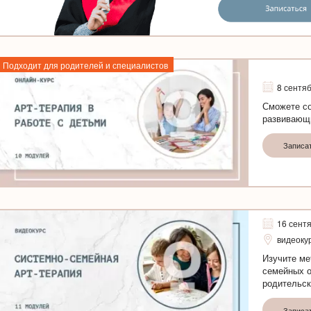
Подходит для родителей и специалистов
8 сентя
Сможете со
развивающ
Записа
16 сент
видеоку
Изучите ме
семейных о
родительс
Записа