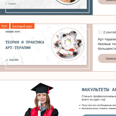
ТОП
Базовый курс
2 сентя
Арт-терапи
базовые те
большинств
Записа