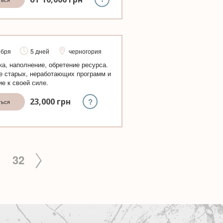
ября
5 дней
черногория
ка, наполнение, обретение ресурса.
 старых, неработающих программ и
е к своей силе.
?
23,000
грн
ться
1
32