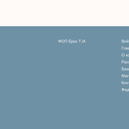
ФОП Ерко Т.И.
Вой
Гла
О к
Рас
Баз
Маг
Кон
Фед