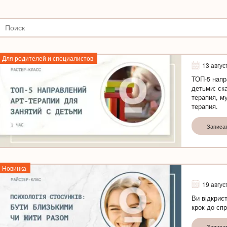
Для родителей и специалистов
13 авгус
ТОП-5 напр
детьми: ск
терапия, м
терапия.
Записа
Новинка
19 авгус
Ви відкриєт
крок до спр
Записа