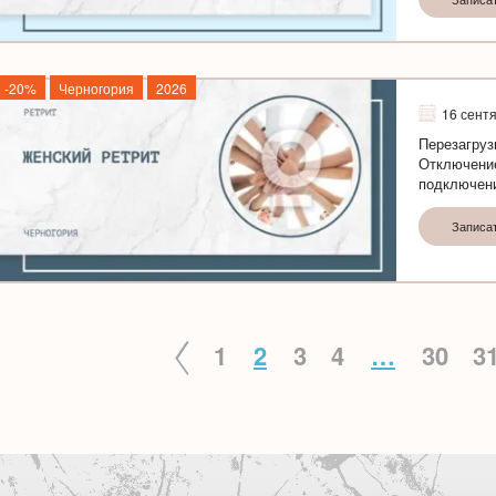
-20%
Черногория
2026
16 сент
Перезагруз
Отключение
подключени
Записа
1
2
3
4
…
30
3