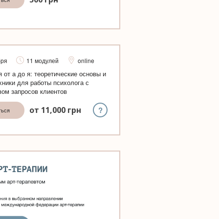
бря
11 модулей
online
я от а до я: теоретические основы и
хники для работы психолога с
ом запросов клиентов
?
от
11,000
грн
ться