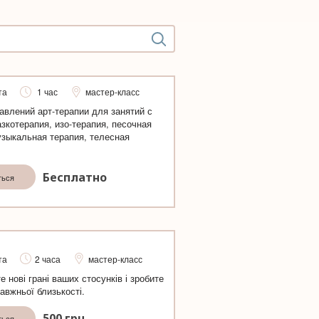
та
1 час
мастер-класс
авлений арт-терапии для занятий с
азкотерапия, изо-терапия, песочная
узыкальная терапия, телесная
Бесплатно
ться
та
2 часа
мастер-класс
е нові грані ваших стосунків і зробите
авжньої близькості.
500
грн
ться