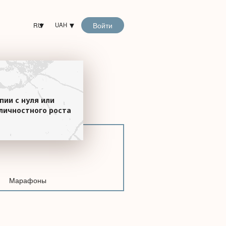
Войти
RU
UAH
пии с нуля или
личностного роста
Марафоны