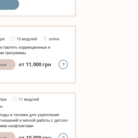
бря
10 модулей
online
ставлять коррекционные и
ие программы
?
от
11,000
грн
ться
ября
11 модулей
рс
тоды и техники для укрепления
тношений и мягкой работы с детско-
кими конфликтами
?
от
10,000
грн
ться