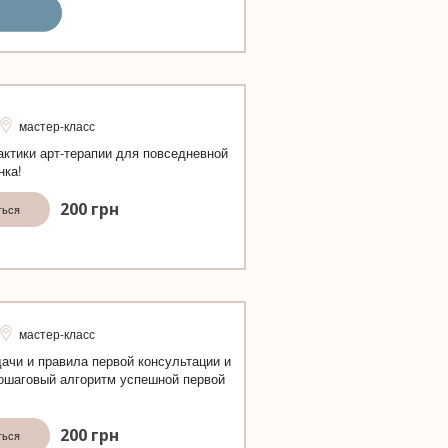
мастер-класс
актики арт-терапии для повседневной
нка!
200
грн
ться
мастер-класс
дачи и правила первой консультации и
ошаговый алгоритм успешной первой
200
грн
ться