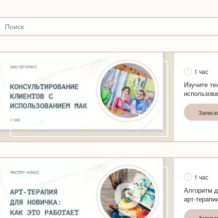
1 час
Изучите те
использов
Записа
1 час
Алгоритм д
арт-терапии
Записа