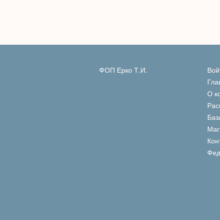
ФОП Ерко Т.И.
Вой
Гла
О к
Рас
Баз
Маг
Кон
Фед