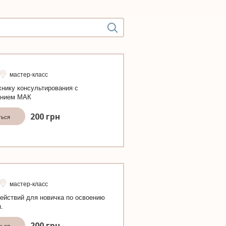
мастер-класс
хнику консультирования с
анием МАК
200
грн
ться
мастер-класс
ействий для новичка по освоению
.
200
грн
ться