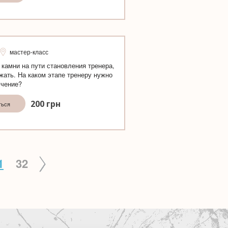
мастер-класс
камни на пути становления тренера,
ежать. На каком этапе тренеру нужно
учение?
200
грн
ться
1
32