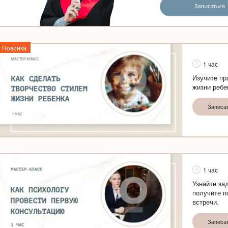
Новинка
1 час
Изучите пр
жизни ребе
Записа
1 час
Узнайте за
получите п
встречи.
Записа