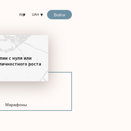
Войти
RU
UAH
пии с нуля или
личностного роста
Марафоны