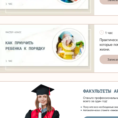
1 час
Практическ
которые по
жизни.
Записа