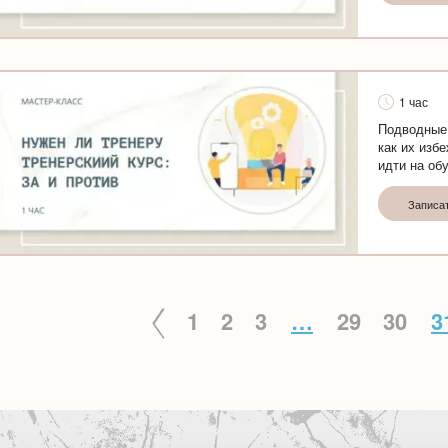
1 час
Подводные 
как их изб
идти на об
Записа
1
2
3
…
29
30
3