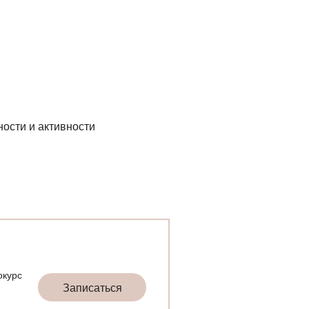
ости и активности
окурс
Записаться