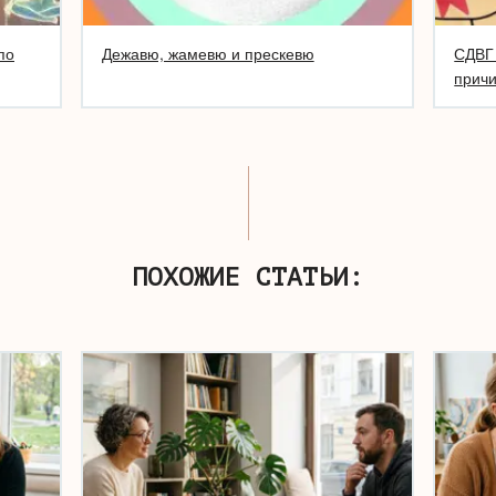
по
Дежавю, жамевю и прескевю
СДВГ 
прич
ПОХОЖИЕ СТАТЬИ: