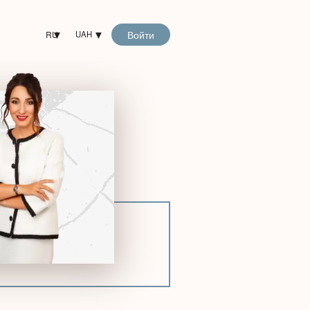
Войти
RU
UAH