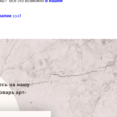
емы? Все это возможно
в нашем
рапии >>>!
есь на нашу
оварь арт-