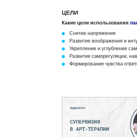
ЦЕЛИ
Какие цели использования
ла
Снятие напряжения
Развитие воображения и инт
Укрепление и углубление са
Р
азвитие саморегуляции
,
на
Ф
ормирование чувства ответ