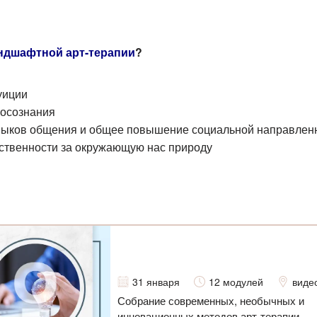
ндшафтной арт-терапии
?
уиции
мосознания
выков общения
и общее
повышение социальной направленн
ственности за окружающую нас природу
31 января
12 модулей
виде
Собрание современных, необычных и
инновационных методов арт-терапии