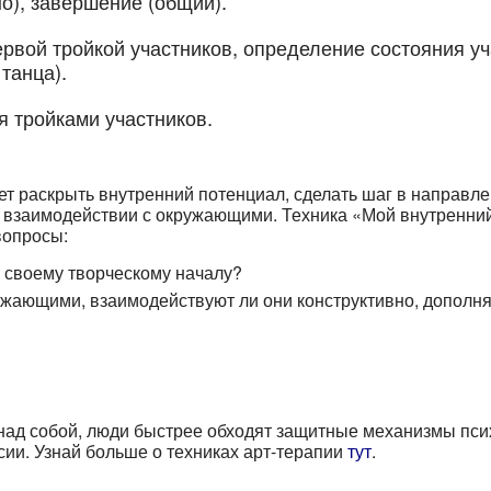
но), завершение (общий).
ой тройкой участников, определение состояния учас
 танца).
 тройками участников.
ет раскрыть внутренний потенциал, сделать шаг в направле
 взаимодействии с окружающими. Техника «Мой внутреннии
вопросы:
 и своему творческому началу?
ужающими, взаимодействуют ли они конструктивно, дополн
 над собой, люди быстрее обходят защитные механизмы пси
сии. Узнай больше о техниках арт-терапии
тут
.