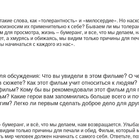
такие слова, как «толерантность» и «милосердие». Но нас
произносим их применительно к себе? Бываем ли мы толера
 для просмотра, жизнь – бумеранг, и все, что мы делаем, 
ет, а хмурясь и обижаясь, мы видим только причины для пе
ы начинаться с каждого из нас».
я обсуждения: Что вы увидели в этом фильме? О че
 сюжете? Как этот фильм учит относиться к людям?
 фильм? Кому бы вы рекомендовали этот фильм для 
льм? Какие герои вам запомнились больше всего и п
им? Легко ли первым сделать доброе дело для дру
 бумеранг, и всё, что мы делаем, нам возвращается. Улыба
 видим только причины для печали и обид. Фильм, который 
ь мир человек должен начинать с самого себя. Ответьте, по