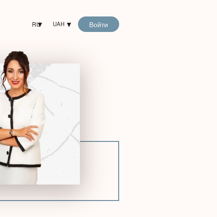
Войти
RU
UAH