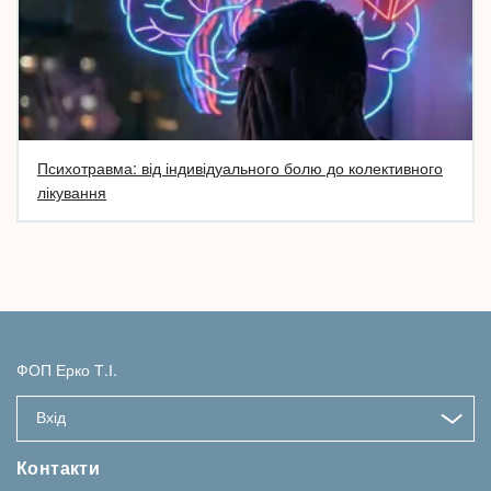
Психотравма: від індивідуального болю до колективного
лікування
ФОП Ерко Т.І.
Вхід
Контакти