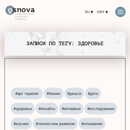
RU
UAH
ЗАПИСИ ПО ТЕГУ: ЗДОРОВЬЕ
#арт терапия
#бизнес
#деньги
#дети
#здоровье
#инсайты
#интервью
#исследования
#коучинг
#личностное развитие
#отношения