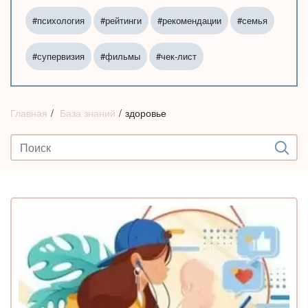
#психология
#рейтинги
#рекомендации
#семья
#супервизия
#фильмы
#чек-лист
Главная
База знаний
здоровье