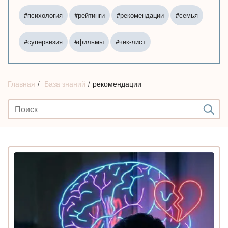
#психология
#рейтинги
#рекомендации
#семья
#супервизия
#фильмы
#чек-лист
Главная
База знаний
рекомендации