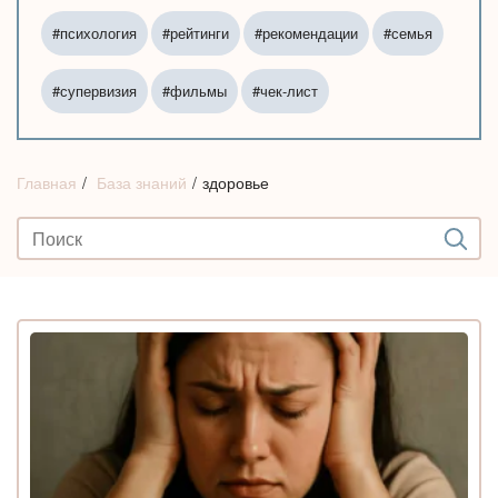
#психология
#рейтинги
#рекомендации
#семья
#супервизия
#фильмы
#чек-лист
Главная
База знаний
здоровье