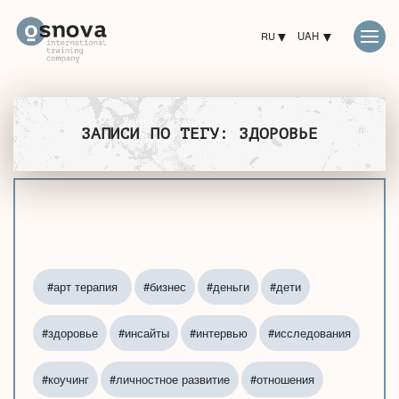
RU
UAH
ЗАПИСИ ПО ТЕГУ: ЗДОРОВЬЕ
#арт терапия
#бизнес
#деньги
#дети
#здоровье
#инсайты
#интервью
#исследования
#коучинг
#личностное развитие
#отношения