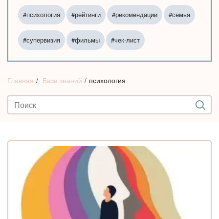
#психология
#рейтинги
#рекомендации
#семья
#супервизия
#фильмы
#чек-лист
Главная
База знаний
психология