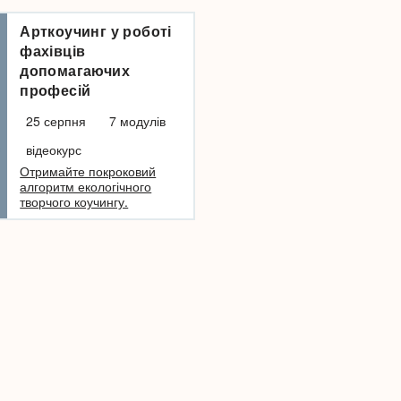
Арткоучинг у роботі
Арттерапія в р
фахівців
віковими криз
допомагаючих
27 серпня
професій
10 модулів
он
25 серпня
7 модулів
Арттерапевтичні т
для роботи з скла
відеокурс
періодами життя ві
Отримайте покроковий
70+ років.
алгоритм екологічного
творчого коучингу.