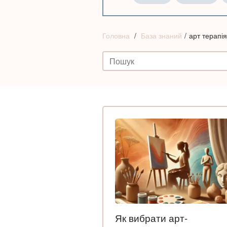
Головна
База знаний
арт терапія
Як вибрати арт-