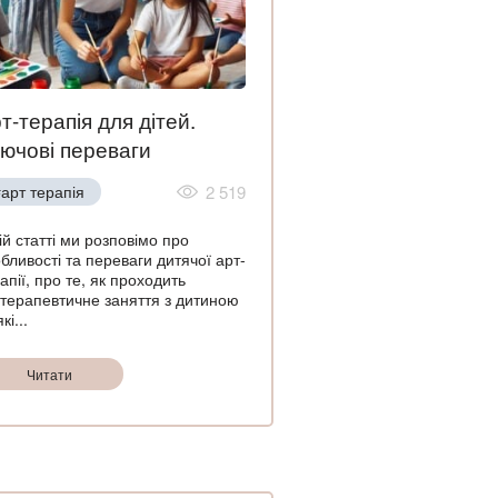
т-терапія для дітей.
ючові переваги
арт терапія
2 519
ій статті ми розповімо про
бливості та переваги дитячої арт-
апії, про те, як проходить
терапевтичне заняття з дитиною
кі...
Читати