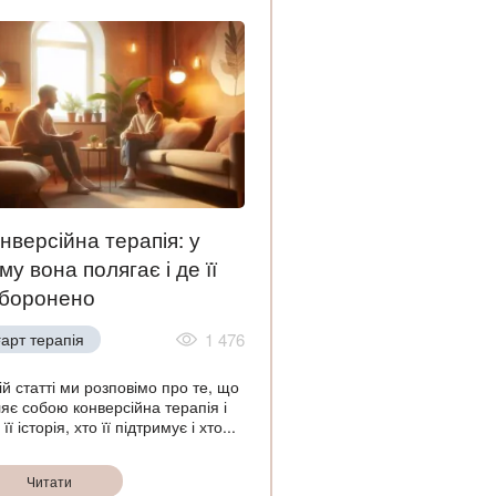
нверсійна терапія: у
му вона полягає і де її
боронено
арт терапія
1 476
ій статті ми розповімо про те, що
яє собою конверсійна терапія і
 її історія, хто її підтримує і хто...
Читати