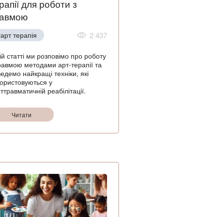
рапії для роботи з
равмою
арт терапія
2 437
ій статті ми розповімо про роботу
равмою методами арт-терапії та
едемо найкращі техніки, які
ористовуються у
ттравматичній реабілітації.
Читати