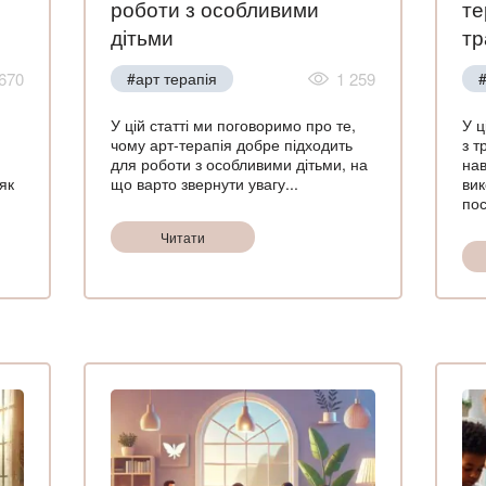
роботи з особливими
те
дітьми
т
670
#арт терапія
1 259
#
У цій статті ми поговоримо про те,
У ц
чому арт-терапія добре підходить
з т
для роботи з особливими дітьми, на
нав
як
що варто звернути увагу...
вик
пос
Читати