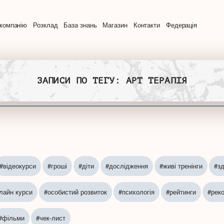
компанію
Розклад
База знань
Магазин
Контакти
Федерація
ЗАПИСИ ПО ТЕГУ: АРТ ТЕРАПІЯ
#відеокурси
#гроші
#діти
#дослідження
#живі тренінги
#зд
лайн курси
#особистий розвиток
#психологія
#рейтинги
#рек
#фільми
#чек-лист