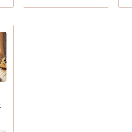
к
 328