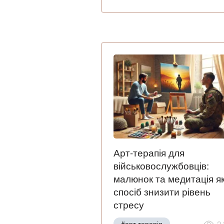
Арт-терапія для
військовослужбовців:
малюнок та медитація я
спосіб знизити рівень
стресу
#арт терапія
2