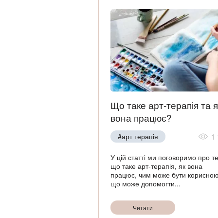
Що таке арт-терапія та я
вона працює?
#арт терапія
1
У цій статті ми поговоримо про те
що таке арт-терапія, як вона
працює, чим може бути корисною
що може допомогти...
Читати