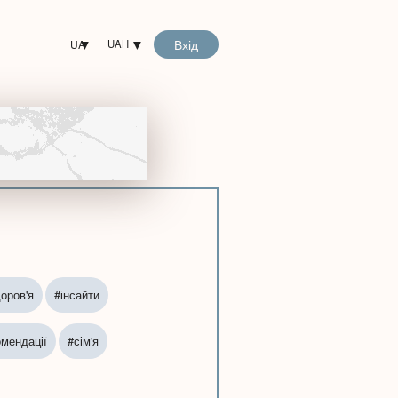
Вхід
UA
UAH
оров'я
#інсайти
омендації
#сім'я