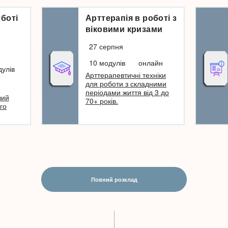
боті
Арттерапія в роботі з
віковими кризами
27 серпня
10 модулів
онлайн
дулів
Арттерапевтичні техніки
для роботи з складними
періодами життя від 3 до
вий
70+ років.
го
Повний розклад