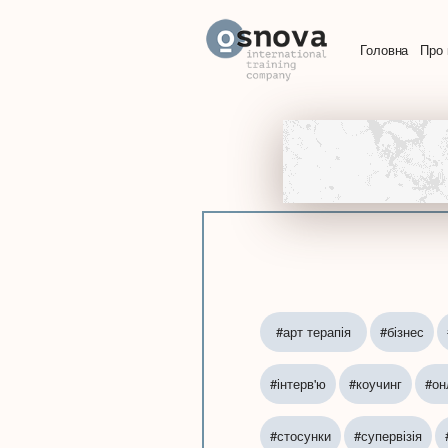
Головна
Про 
#арт терапія
#бізнес
#інтерв'ю
#коучинг
#он
#стосунки
#супервізія