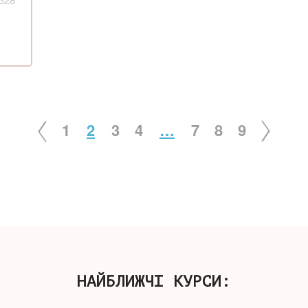
1
2
3
4
…
7
8
9
НАЙБЛИЖЧІ КУРСИ: