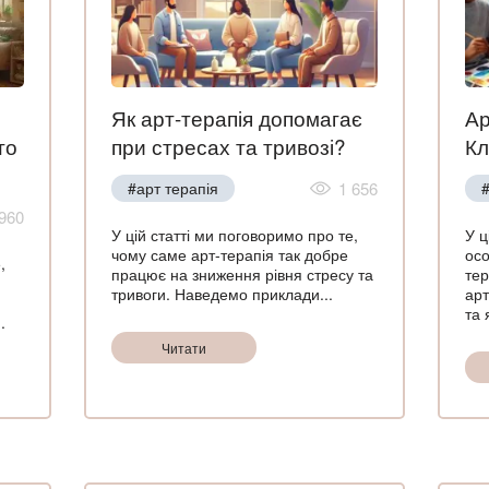
Як арт-терапія допомагає
Ар
то
при стресах та тривозі?
Кл
#арт терапія
1 656
#
960
У цій статті ми поговоримо про те,
У ц
чому саме арт-терапія так добре
осо
,
працює на зниження рівня стресу та
тер
тривоги. Наведемо приклади...
арт
та я
.
Читати