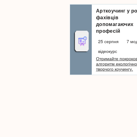
Арттерапія в роботі з
Арткоучинг у ро
віковими кризами
фахівців
допомагаючих
27 серпня
професій
10 модулів
онлайн
25 серпня
7 мо
Арттерапевтичні техніки
для роботи з складними
відеокурс
періодами життя від 3 до
Отримайте покроко
70+ років.
алгоритм екологічно
творчого коучингу.