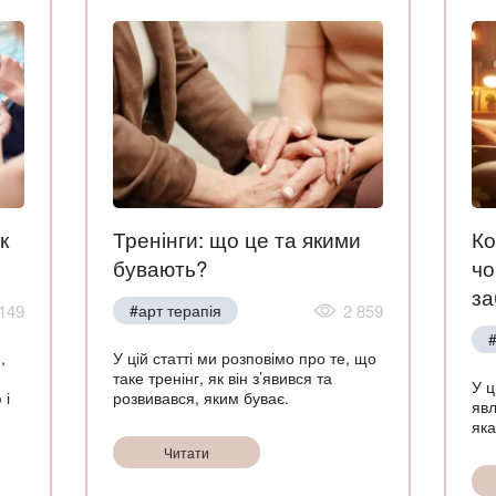
к
Тренінги: що це та якими
Ко
бувають?
чо
за
 149
#арт терапія
2 859
#
,
У цій статті ми розповімо про те, що
таке тренінг, як він з’явився та
У ц
 і
розвивався, яким буває.
явл
яка
Читати