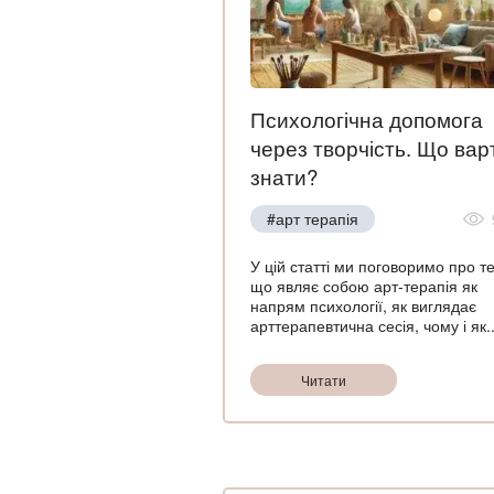
Психологічна допомога
через творчість. Що вар
знати?
#арт терапія
У цій статті ми поговоримо про те
що являє собою арт-терапія як
напрям психології, як виглядає
арттерапевтична сесія, чому і як..
Читати