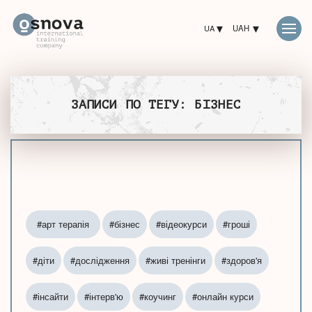
UA
UAH
ЗАПИСИ ПО ТЕГУ: БІЗНЕС
#арт терапія
#бізнес
#відеокурси
#гроші
#діти
#дослідження
#живі тренінги
#здоров'я
#інсайти
#інтерв'ю
#коучинг
#онлайн курси