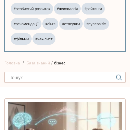
#особистий розвиток
#психологія
#рейтинги
#рекомендації
#сім'я
#стосунки
#супервізія
#фільми
#чек-лист
Головна
База знаний
бізнес