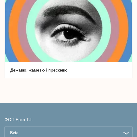
Дежавю, жамевю і прескевю
ФОП Ерко Т.І.
Вхід